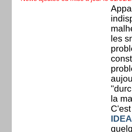
Appa
indis
malhe
les s
probl
const
prob
aujou
"durc
la ma
C'est
IDEA
quel