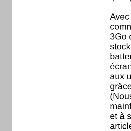
Avec 
comm
3Go 
stock
batte
écran
aux u
grâce
(Nous
maint
et à 
artic