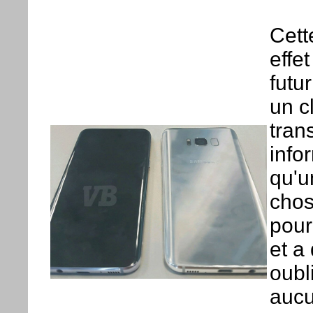
Cett
effe
futu
un c
tran
info
qu'u
chos
pour
et a
oubl
aucu