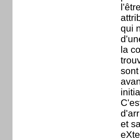
l'êt
attr
qui 
d'un
la c
trou
sont
avan
init
C'es
d'ar
et s
eXte