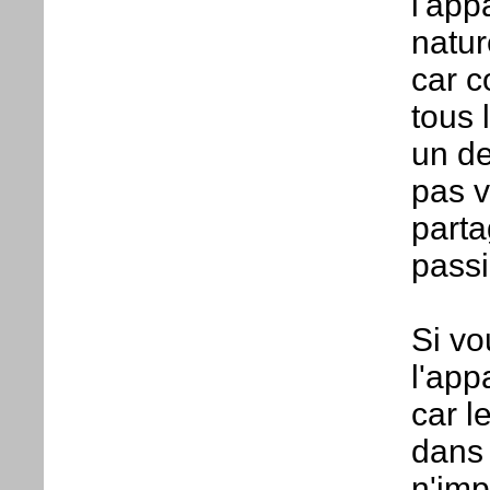
l'app
natur
car c
tous 
un de
pas v
parta
passi
Si vo
l'app
car l
dans 
n'imp