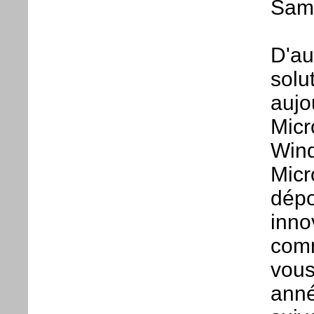
Sam
D'au
solu
aujo
Micr
Wind
Micr
dépo
inno
comm
vous
anné