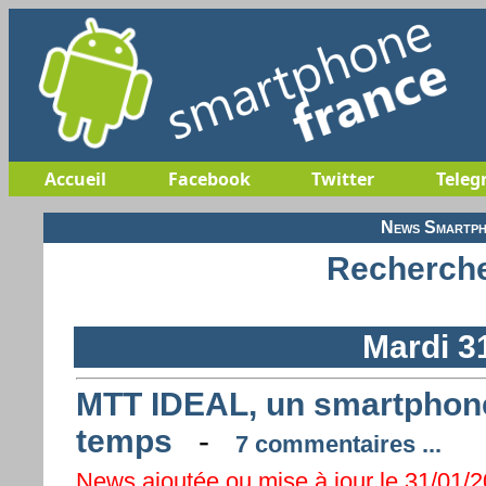
Accueil
Facebook
Twitter
Teleg
News Smartph
Recherche
Mardi 3
MTT IDEAL, un smartphone 
temps
-
7 commentaires ...
News ajoutée ou mise à jour le 31/01/2