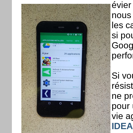
évier
nous 
les c
si po
Googl
perf
Si v
résis
ne pr
pour 
vie a
IDEA