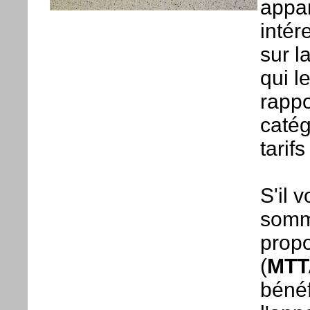
appar
intér
sur l
qui l
rappo
catég
tarif
S'il 
somm
propo
(
MTT
bénéf