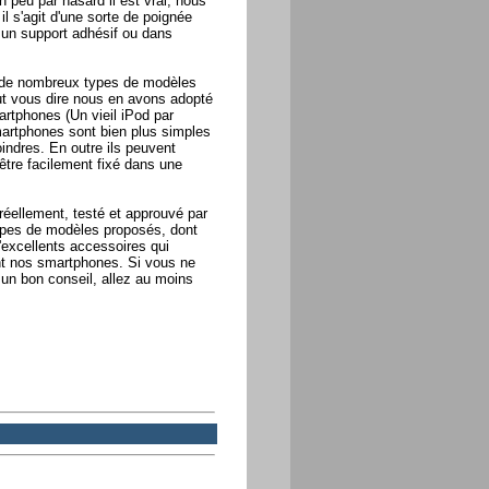
n peu par hasard il est vrai, nous
il s'agit d'une sorte de poignée
a un support adhésif ou dans
n de nombreux types de modèles
out vous dire nous en avons adopté
artphones (Un vieil iPod par
artphones sont bien plus simples
indres. En outre ils peuvent
être facilement fixé dans une
éellement, testé et approuvé par
ypes de modèles proposés, dont
'excellents accessoires qui
ent nos smartphones. Si vous ne
un bon conseil, allez au moins