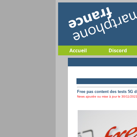
Accueil
Discord
Free pas content des tests 5G 
News ajoutée ou mise à jour le 30/11/2021