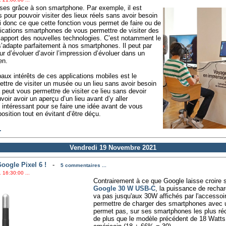
ses grâce à son smartphone. Par exemple, il est
ns pour pouvoir visiter des lieux réels sans avoir besoin
i donc ce que cette fonction vous permet de faire ou de
lications smartphones de vous permettre de visiter des
l’apport des nouvelles technologies. C’est notamment le
s’adapte parfaitement à nos smartphones. Il peut par
ur d’évoluer d’avoir l’impression d’évoluer dans un
en.
aux intérêts de ces applications mobiles est le
ettre de visiter un musée ou un lieu sans avoir besoin
peut vous permettre de visiter ce lieu sans devoir
oir avoir un aperçu d’un lieu avant d’y aller
intéressant pour se faire une idée avant de vous
ition tout en évitant d’être déçu.
.
Vendredi 19 Novembre 2021
oogle Pixel 6 !
-
5 commentaires ...
 16:30:00 ...
Contrairement à ce que Google laisse croire 
Google 30 W USB-C
, la puissance de recha
va pas jusqu'aux 30W affichés par l'accessoir
permettre de charger des smartphones avec u
permet pas, sur ses smartphones les plus ré
de plus que le modèle précédent de 18 Watts