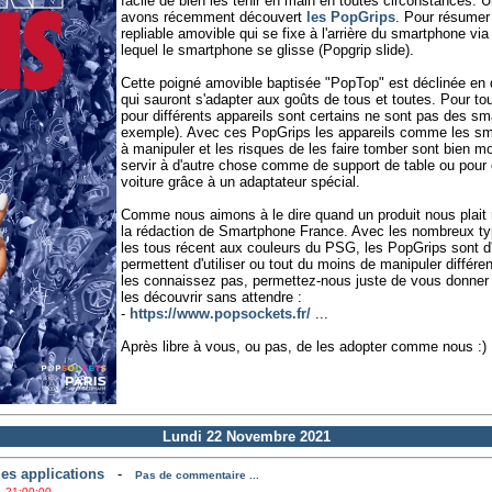
facile de bien les tenir en main en toutes circonstances. U
avons récemment découvert
les PopGrips
. Pour résumer 
repliable amovible qui se fixe à l'arrière du smartphone vi
lequel le smartphone se glisse (Popgrip slide).
Cette poigné amovible baptisée "PopTop" est déclinée e
qui sauront s'adapter aux goûts de tous et toutes. Pour t
pour différents appareils sont certains ne sont pas des sm
exemple). Avec ces PopGrips les appareils comme les sm
à manipuler et les risques de les faire tomber sont bien mo
servir à d'autre chose comme de support de table ou pour 
voiture grâce à un adaptateur spécial.
Comme nous aimons à le dire quand un produit nous plait r
la rédaction de Smartphone France. Avec les nombreux t
les tous récent aux couleurs du PSG, les PopGrips sont d
permettent d'utiliser ou tout du moins de manipuler différ
les connaissez pas, permettez-nous juste de vous donner 
les découvrir sans attendre :
-
https://www.popsockets.fr/
...
Après libre à vous, ou pas, de les adopter comme nous :)
Lundi 22 Novembre 2021
des applications
-
Pas de commentaire ...
 21:00:00 ...