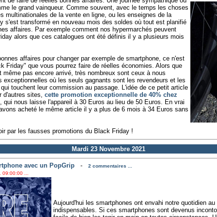
nt de faire de réelles bonnes affaires. Une journée sympathique où
omme le grand vainqueur. Comme souvent, avec le temps les choses
s multinationales de la vente en ligne, ou les enseignes de la
day s'est transformé en nouveau mois des soldes où tout est planifié
nnes affaires. Par exemple comment nos hypermarchés peuvent
day alors que ces catalogues ont été définis il y a plusieurs mois
 bonnes affaires pour changer par exemple de smartphone, ce n'est
k Friday" que vous pourrez faire de réelles économies. Alors que
est même pas encore arrivé, très nombreux sont ceux à nous
es exceptionnelles où les seuls gagnants sont les revendeurs et les
 qui touchent leur commission au passage. L'idée de ce petit article
 d'autres sites,
cette promotion exceptionnelle de 40% chez
, qui nous laisse l'appareil à 30 Euros au lieu de 50 Euros. En vrai
s avons acheté le même article il y a plus de 6 mois à 34 Euros sans
ir par les fausses promotions du Black Friday !
Mardi 23 Novembre 2021
artphone avec un PopGrip
-
2 commentaires ...
 09:00:00 ...
Aujourd'hui les smartphones ont envahi notre quotidien au 
indispensables. Si ces smartphones sont devenus incontour