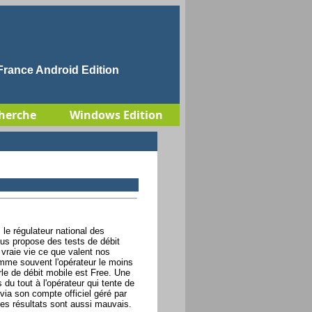
rance Android Edition
herche
Windows Edition
le régulateur national des
us propose des tests de débit
 vraie vie ce que valent nos
mme souvent l'opérateur le moins
rle de débit mobile est Free. Une
s du tout à l'opérateur qui tente de
 via son compte officiel géré par
les résultats sont aussi mauvais.