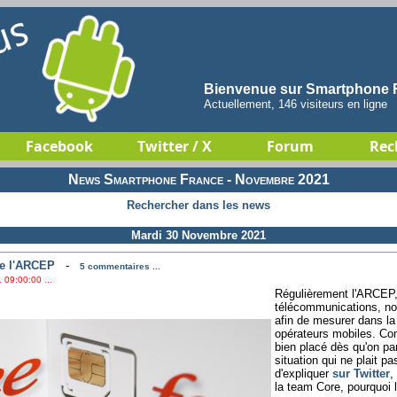
Bienvenue sur Smartphone F
Actuellement, 146 visiteurs en ligne
Facebook
Twitter / X
Forum
Rec
News Smartphone France - Novembre 2021
Rechercher dans les news
Mardi 30 Novembre 2021
de l'ARCEP
-
5 commentaires ...
 09:00:00 ...
Régulièrement l'ARCEP, 
télécommunications, no
afin de mesurer dans la
opérateurs mobiles. Co
bien placé dès qu'on pa
situation qui ne plait pa
d'expliquer
sur Twitter
,
la team Core, pourquoi 