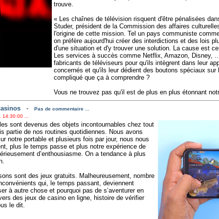
trouve.
« Les chaînes de télévision risquent d'être pénalisées dans
Studer, président de la Commission des affaires culturelle
l'origine de cette mission. Tel un pays communiste comme 
on préfère aujourd'hui créer des interdictions et des lois p
d'une situation et d'y trouver une solution. La cause est c
Les services à succès comme Netflix, Amazon, Disney, ...
fabricants de téléviseurs pour qu'ils intègrent dans leur ap
concernés et qu'ils leur dédient des boutons spéciaux sur
compliqué que ça à comprendre ?
Vous ne trouvez pas qu'il est de plus en plus étonnant not
casinos
-
Pas de commentaire ...
 14:30:00 ...
les sont devenus des objets incontournables chez tout
is partie de nos routines quotidiennes. Nous avons
r notre portable et plusieurs fois par jour, nous nous
, plus le temps passe et plus notre expérience de
sérieusement d’enthousiasme. On a tendance à plus
n.
lisons sont des jeux gratuits. Malheureusement, nombre
nconvénients qui, le temps passant, deviennent
er à autre chose et pourquoi pas de s’aventurer en
ers des jeux de casino en ligne, histoire de vérifier
us le dit.