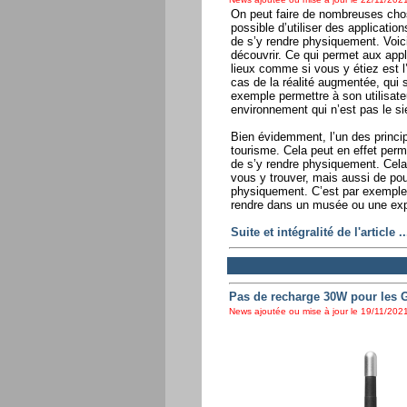
On peut faire de nombreuses cho
possible d’utiliser des applicatio
de s’y rendre physiquement. Voic
découvrir. Ce qui permet aux app
lieux comme si vous y étiez est 
cas de la réalité augmentée, qui 
exemple permettre à son utilisate
environnement qui n’est pas le si
Bien évidemment, l’un des princip
tourisme. Cela peut en effet perm
de s’y rendre physiquement. Cela 
vous y trouver, mais aussi de pouv
physiquement. C’est par exemple 
rendre dans un musée ou une expos
Suite et intégralité de l'article ..
Pas de recharge 30W pour les G
News ajoutée ou mise à jour le 19/11/2021