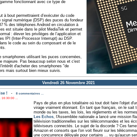
 gamme fonctionnant avec ce type de
ut à bout permettraient d’exécuter du code
de signal numérique (DSP) des puces du fondeur
37 % des téléphones Android en circulation à
les est située dans le pilot MediaTek et permet
mal : élever les privilèges de l’application et
 IPI (Inter-Processor Interrupt) au DSP.
 dans le code au sein du composant et de le
nts.
de smartphones utilisant les puces concernées,
lle majeure. Pas beaucoup selon nous et c'est
 l'intérêt d'acheter des smartphones "de
rs mais surtout bien mieux suivis.
Vendredi 26 Novembre 2021
ise !
-
8 commentaires ...
 16:30:00 ...
Pays de plus en plus totalitaire où tout doit faire l'objet d'
virage vraiment étonnant. En tant que français, on le sait
monde ou les taxes, les lois, les règlements et les norme
Les Echos
, l'Assemblée nationale a lancé une mission flas
télévision traditionnelles sur les télécommandes et les écr
téléviseurs connectés. Le sujet de la discorde ? Ces fame
Amazon et consorts que l'on voit fleurir sur les télécomm
une concurrence déloyale pour certains ... vu qu'aucun se