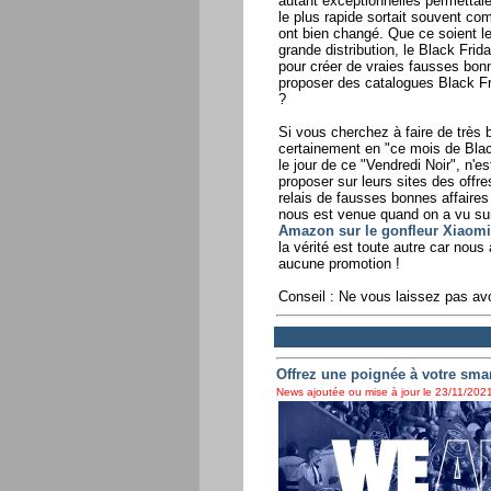
autant exceptionnelles permettaie
le plus rapide sortait souvent c
ont bien changé. Que ce soient le
grande distribution, le Black Fri
pour créer de vraies fausses bo
proposer des catalogues Black Fri
?
Si vous cherchez à faire de très
certainement en "ce mois de Blac
le jour de ce "Vendredi Noir", n'
proposer sur leurs sites des offr
relais de fausses bonnes affaires
nous est venue quand on a vu sur
Amazon sur le gonfleur Xiaomi
la vérité est toute autre car nou
aucune promotion !
Conseil : Ne vous laissez pas avo
Offrez une poignée à votre sm
News ajoutée ou mise à jour le 23/11/2021