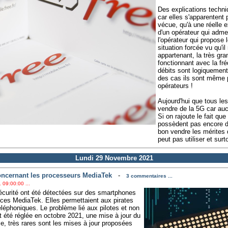
Des explications techniq
car elles s'apparentent 
vécue, qu'à une réelle 
d'un opérateur qui admet
l'opérateur qui propose 
situation forcée vu qu'i
appartenant, la très gr
fonctionnant avec la fr
débits sont logiquement
des cas ils sont même p
opérateurs !
Aujourd'hui que tous le
vendre de la 5G car aucu
Si on rajoute le fait que
possèdent pas encore d'
bon vendre les mérites 
peut pas utiliser et surt
Lundi 29 Novembre 2021
oncernant les processeurs MediaTek
-
3 commentaires ...
 09:00:00 ...
sécurité ont été détectées sur des smartphones
ces MediaTek. Elles permettaient aux pirates
éléphoniques. Le problème lié aux pilotes et non
 été réglée en octobre 2021, une mise à jour du
, très rares sont les mises à jour proposées