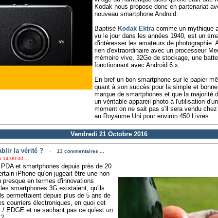
Kodak nous propose donc en partenariat av
nouveau smartphone Android.
Baptisé
Kodak Ektra
comme un mythique ap
vu le jour dans les années 1940, est un sm
d'intéresser les amateurs de photographie. 
rien d'extraordinaire avec un processeur Me
mémoire vive, 32Go de stockage, une batte
fonctionnant avec Android 6.x.
En bref un bon smartphone sur le papier mê
quant à son succès pour la simple et bonne
marque de smartphones et que la majorité 
un véritable appareil photo à l'utilisation d'
moment on ne sait pas s'il sera vendu chez 
au Royaume Uni pour environ 450 Livres.
Vendredi 21 Octobre 2016
blir la vérité ?
-
13 commentaires ...
 14:00:00 ...
 PDA et smartphones depuis près de 20
ertain iPhone qu'on jugeait être une non
ou presque en termes d'innovations
les smartphones 3G existaient, qu'ils
s permettaient depuis plus de 5 ans de
es courriers électroniques, en quoi cet
G / EDGE et ne sachant pas ce qu'est un
 ?