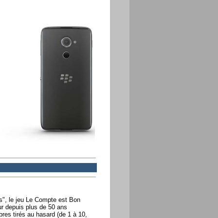
es", le jeu Le Compte est Bon
ur depuis plus de 50 ans
res tirés au hasard (de 1 à 10,