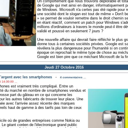
Un comportement que nous trouvons déplorable et total
de Google qui met ainsi en danger, informatiquement par
de Windows. Microsoft n'a certes pas été rapide pour r
une société dont le slogan est tout de même « Don't be
» se permet de vouloir remettre dans le droit chemin 
en étant réactif, comment un patch pour Windows s'ad
millions d'ordinateurs à travers le monde peut-il être 
validé et poussé en seulement 7 jours ?
Une nouvelle affaire qui devrait faire réfléchir le plus
donne tous à certaines sociétés privées. Google est s
révélera la plus dangereuse pour l'humanité si on contin
époque on reprochait le même type de chose au méchan
Google est bien pire que ce méchant Microsoft de la fin
Jeudi 27 Octobre 2016
l'argent avec les smartphones
-
4 commentaires ...
 14:30:00 ...
hones est vraiment très compliqué. Entre un
ité du marché en nombre de smartphones vendus et
 grosse part du gâteau en ce qui concerne les
our les autres fabricants de trouver leur place. Une
quée avec l'arrivée assez récente des marques
reils haut de gamme à des tarifs pas loin de ceux
fficile où de grandes entreprises comme Nokia ou
. Le géant coréen de l'électronique grand public