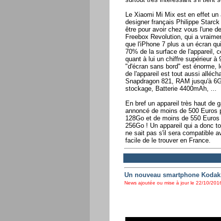
Le Xiaomi Mi Mix est en effet un 
designer français Philippe Starc
être pour avoir chez vous l'une 
Freebox Revolution, qui a vraiment
que l'iPhone 7 plus a un écran q
70% de la surface de l'appareil,
quant à lui un chiffre supérieur à
"d'écran sans bord" est énorme, l
de l'appareil est tout aussi alléc
Snapdragon 821, RAM jusqu'à 6G
stockage, Batterie 4400mAh, ...
En bref un appareil très haut de
annoncé de moins de 500 Euros p
128Go et de moins de 550 Euros p
256Go ! Un appareil qui a donc to
ne sait pas s'il sera compatible av
facile de le trouver en France.
Un nouveau smartphone Kodak p
News ajoutée ou mise à jour le 22/10/2016