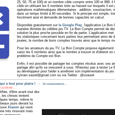
25, 50, 75 et 100) et un nombre cible compris entre 100 et 999, il 
cible en utilisant les 6 nombres tirés au hasard sur lesquels il est 
opérations mathématiques élémentaires : addition, soustraction, mul
dans un temps limité à 60 secondes. Si le principe est simple, tr
forcément aisé et demande de bonnes capacités en calcul.
Disponible gratuitement sur
le Google Play
, l'application Le Bon
manière illimitée du célèbre jeu TV. Le Bon Compte permet de déco
solution la plus proche possible en fin de partie. L'application met
les statistiques concernant leurs parties leur permettant ainsi de 
jouées, le nombre de bons comptes trouvés ainsi que le temps mo
Pour les amateurs du jeu TV, Le Bon Compte propose également 
saisir les 6 nombres ainsi que le nombre à trouver et d'obtenir en 
problème du Compte est Bon.
Enfin, il est possible de partager les comptes résolus avec ses am
partage afin qu'ils se mesurent à vous. N'hésitez pas à tester Le 
au développeur pour l'aider à améliorer son implémentation du jeu 
sylvain.saurel@gmail.com ou via Twitter : @ssaurel
i a tout pour plaire !
-
10 commentaires ...
 12:00:00 ...
fiée, d'être avant tout des
 les chinois tentent
elques temps, même le
beaux jours devant lui.
rouve
Xiaomi
qui vient
one très innovant mais
t ses promesses.