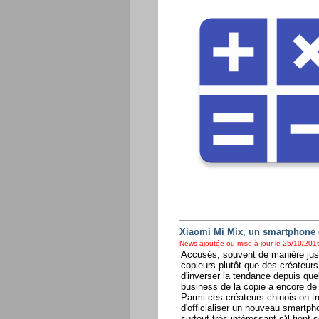
Xiaomi Mi Mix, un smartphone qu
News ajoutée ou mise à jour le 25/10/2016
Accusés, souvent de manière justi
copieurs plutôt que des créateurs,
d'inverser la tendance depuis qu
business de la copie a encore de 
Parmi ces créateurs chinois on t
d'officialiser un nouveau smartph
surtout très intéressant s'il tien