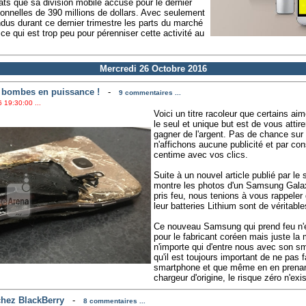
ts que sa division mobile accuse pour le dernier
tionnelles de 390 millions de dollars. Avec seulement
dus durant ce dernier trimestre les parts du marché
e qui est trop peu pour pérenniser cette activité au
Mercredi 26 Octobre 2016
 bombes en puissance !
-
9 commentaires ...
 19:30:00 ...
Voici un titre racoleur que certains aim
le seul et unique but est de vous attire
gagner de l'argent. Pas de chance su
n'affichons aucune publicité et par c
centime avec vos clics.
Suite à un nouvel article publié par le 
montre les photos d'un Samsung Gala
pris feu, nous tenions à vous rappele
leur batteries Lithium sont de véritab
Ce nouveau Samsung qui prend feu n'e
pour le fabricant coréen mais juste la 
n'importe qui d'entre nous avec son sm
qu'il est toujours important de ne pas 
smartphone et que même en en prenant
chargeur d'origine, le risque zéro n'exi
hez BlackBerry
-
8 commentaires ...