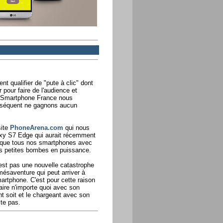
ent qualifier de "pute à clic" dont
r pour faire de l'audience et
r Smartphone France nous
onséquent ne gagnons aucun
site
PhoneArena.com
qui nous
xy S7 Edge qui aurait récemment
r que tous nos smartphones avec
les petites bombes en puissance.
st pas une nouvelle catastrophe
mésaventure qui peut arriver à
artphone. C'est pour cette raison
faire n'importe quoi avec son
 soit et le chargeant avec son
ste pas.