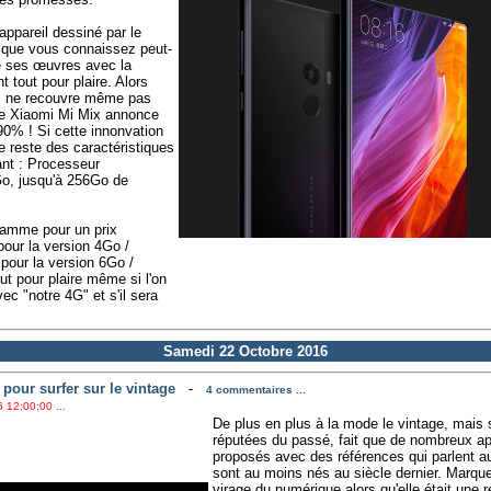
appareil dessiné par le
k que vous connaissez peut-
de ses œuvres avec la
 tout pour plaire. Alors
ui ne recouvre même pas
 ce Xiaomi Mi Mix annonce
 90% ! Si cette innonvation
e reste des caractéristiques
hant : Processeur
o, jusqu'à 256Go de
 gamme pour un prix
our la version 4Go /
our la version 6Go /
ut pour plaire même si l'on
ec "notre 4G" et s'il sera
Samedi 22 Octobre 2016
our surfer sur le vintage
-
4 commentaires ...
 12:00:00 ...
De plus en plus à la mode le vintage, mais s
réputées du passé, fait que de nombreux app
proposés avec des références qui parlent au
sont au moins nés au siècle dernier. Marque
virage du numérique alors qu'elle était une