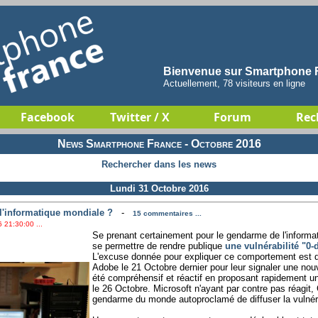
Bienvenue sur Smartphone F
Actuellement, 78 visiteurs en ligne
Facebook
Twitter / X
Forum
Rec
News Smartphone France - Octobre 2016
Rechercher dans les news
Lundi 31 Octobre 2016
'informatique mondiale ?
-
15 commentaires ...
 21:30:00 ...
Se prenant certainement pour le gendarme de l'informa
se permettre de rendre publique
une vulnérabilité "0
L'excuse donnée pour expliquer ce comportement est qu
Adobe le 21 Octobre dernier pour leur signaler une nouv
été compréhensif et réactif en proposant rapidement u
le 26 Octobre. Microsoft n'ayant par contre pas réagit,
gendarme du monde autoproclamé de diffuser la vulnéra