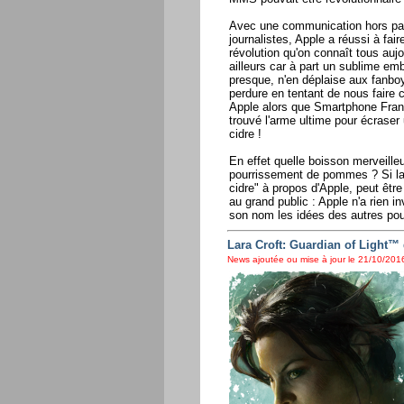
Avec une communication hors pair 
journalistes, Apple a réussi à fa
révolution qu'on connaît tous aujo
ailleurs car à part un sublime emb
presque, n'en déplaise aux fanboy
perdure en tentant de nous faire 
Apple alors que Smartphone Franc
trouvé l'arme ultime pour écraser
cidre !
En effet quelle boisson merveilleu
pourrissement de pommes ? Si la 
cidre" à propos d'Apple, peut être 
au grand public : Apple n'a rien i
son nom les idées des autres pour
Lara Croft: Guardian of Light™ 
News ajoutée ou mise à jour le 21/10/2016