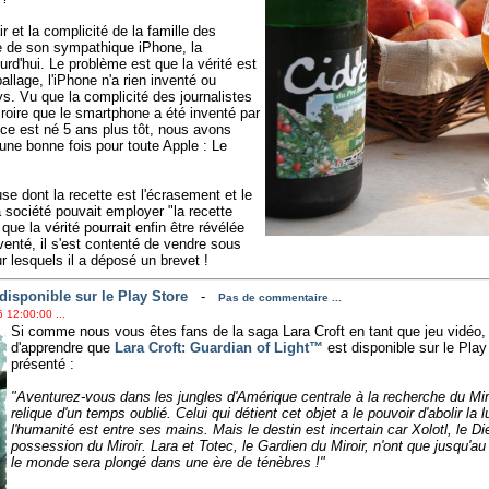
et la complicité de la famille des
ire de son sympathique iPhone, la
urd'hui. Le problème est que la vérité est
allage, l'iPhone n'a rien inventé ou
s. Vu que la complicité des journalistes
croire que le smartphone a été inventé par
e est né 5 ans plus tôt, nous avons
 une bonne fois pour toute Apple : Le
se dont la recette est l'écrasement et le
société pouvait employer "la recette
que la vérité pourrait enfin être révélée
nventé, il s'est contenté de vendre sous
 lesquels il a déposé un brevet !
disponible sur le Play Store
-
Pas de commentaire ...
 12:00:00 ...
Si comme nous vous êtes fans de la saga Lara Croft en tant que jeu vidéo
d'apprendre que
Lara Croft: Guardian of Light™
est disponible sur le Play
présenté :
"Aventurez-vous dans les jungles d'Amérique centrale à la recherche du Mi
relique d'un temps oublié. Celui qui détient cet objet a le pouvoir d'abolir la
l'humanité est entre ses mains. Mais le destin est incertain car Xolotl, le D
possession du Miroir. Lara et Totec, le Gardien du Miroir, n'ont que jusqu'au 
le monde sera plongé dans une ère de ténèbres !"