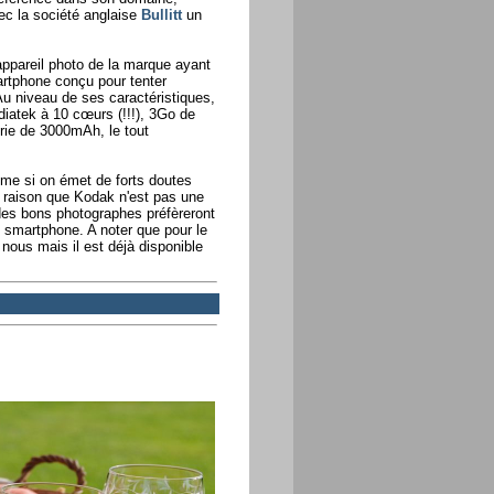
ec la société anglaise
Bullitt
un
pareil photo de la marque ayant
artphone conçu pour tenter
Au niveau de ses caractéristiques,
diatek à 10 cœurs (!!!), 3Go de
rie de 3000mAh, le tout
me si on émet de forts doutes
 raison que Kodak n'est pas une
des bons photographes préfèreront
un smartphone. A noter que pour le
nous mais il est déjà disponible