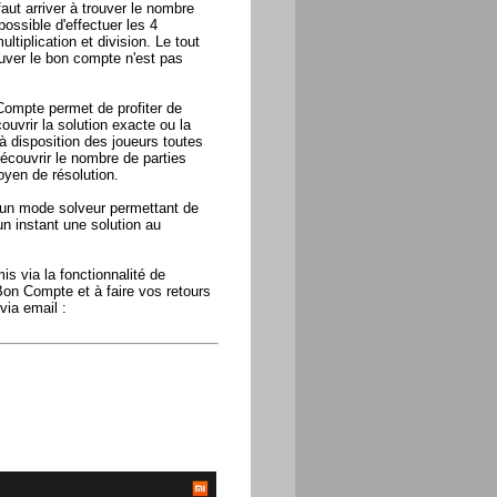
faut arriver à trouver le nombre
possible d'effectuer les 4
tiplication et division. Le tout
ouver le bon compte n'est pas
 Compte permet de profiter de
uvrir la solution exacte ou la
 à disposition des joueurs toutes
découvrir le nombre de parties
yen de résolution.
un mode solveur permettant de
un instant une solution au
is via la fonctionnalité de
Bon Compte et à faire vos retours
via email :