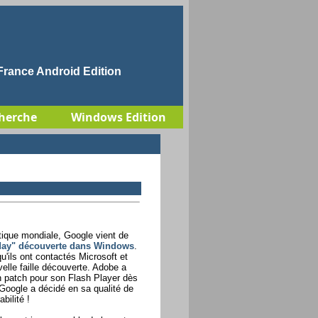
rance Android Edition
herche
Windows Edition
tique mondiale, Google vient de
-day" découverte dans Windows
.
'ils ont contactés Microsoft et
elle faille découverte. Adobe a
n patch pour son Flash Player dès
 Google a décidé en sa qualité de
bilité !