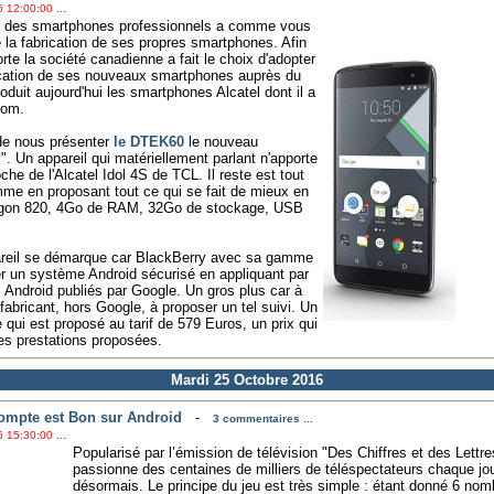
 12:00:00 ...
hé des smartphones professionnels a comme vous
la fabrication de ses propres smartphones. Afin
rte la société canadienne a fait le choix d'adopter
brication de ses nouveaux smartphones auprès du
roduit aujourd'hui les smartphones Alcatel dont il a
nom.
de nous présenter
le DTEK60
le nouveau
 Un appareil qui matériellement parlant n'apporte
he de l'Alcatel Idol 4S de TCL. Il reste est tout
e en proposant tout ce qui se fait de mieux en
gon 820, 4Go de RAM, 32Go de stockage, USB
ppareil se démarque car BlackBerry avec sa gamme
er un système Android sécurisé en appliquant par
 Android publiés par Google. Un gros plus car à
fabricant, hors Google, à proposer un tel suivi. Un
e qui est proposé au tarif de 579 Euros, un prix qui
es prestations proposées.
Mardi 25 Octobre 2016
Compte est Bon sur Android
-
3 commentaires ...
 15:30:00 ...
Popularisé par l’émission de télévision "Des Chiffres et des Lettr
passionne des centaines de milliers de téléspectateurs chaque jo
désormais. Le principe du jeu est très simple : étant donné 6 nomb