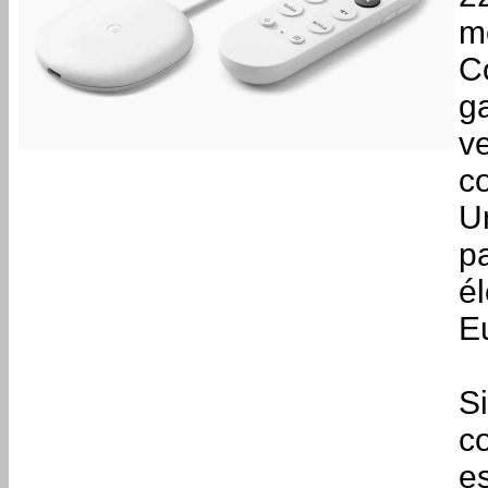
m
C
ga
v
c
U
p
é
E
S
c
es