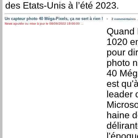
des Etats-Unis à l’été 2023.
Un capteur photo 40 Méga-Pixels, ça ne sert à rien !
-
2 commentaires ..
News ajoutée ou mise à jour le 08/09/2022 19:00:00 ...
Quand N
1020 en
pour di
photo n
40 Méga
est qu'à
leader 
Microsof
haine d
déliran
l'époqu