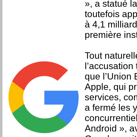
», a statué l
toutefois ap
à 4,1 milliar
première ins
Tout naturell
l’accusation
que l’Union 
Apple, qui p
services, co
a fermé les 
concurrentie
Android », av