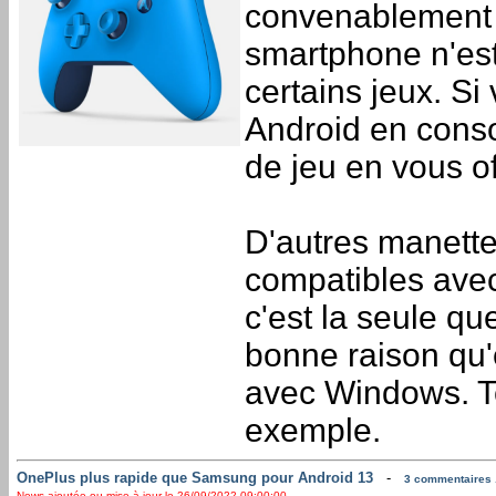
convenablement l
smartphone n'est
certains jeux. S
Android en conso
de jeu en vous o
D'autres manette
compatibles ave
c'est la seule qu
bonne raison qu'
avec Windows. Te
exemple.
OnePlus plus rapide que Samsung pour Android 13
-
3 commentaires .
News ajoutée ou mise à jour le 26/09/2022 09:00:00 ...