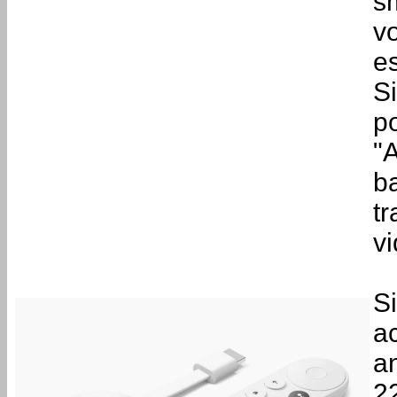
s
vo
es
Si
p
"
b
t
v
S
ac
a
2