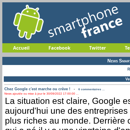
Accueil
Facebook
Twitter
Te
News Smart
R
Ve
Chez Google c'est marche ou crève !
-
6 commentaires ...
News ajoutée ou mise à jour le 30/09/2022 17:00:00 ...
La situation est claire, Google e
aujourd'hui une des entreprises
plus riches au monde. Derrière 