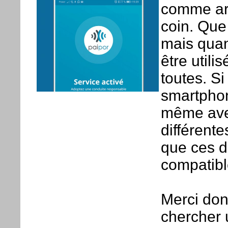
comme arr
coin. Que 
mais quan
être utilis
toutes. Si
smartphone
même avec
différente
que ces di
compatible
Merci don
chercher 