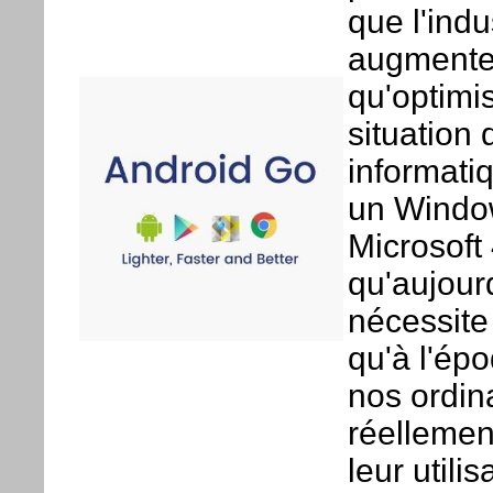
que l'indu
augmenter
qu'optimi
situation 
informati
un Window
Microsoft
qu'aujour
nécessite
qu'à l'ép
nos ordin
réellemen
leur utili