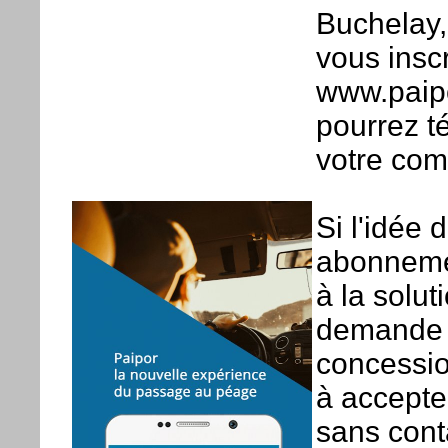
Buchelay,
vous insc
www.paipo
pourrez té
votre com
Si l'idée 
abonnemen
à la solu
demande t
concessio
à accepte
sans cont