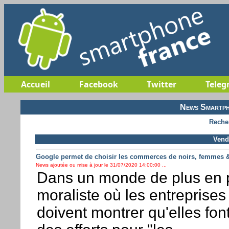
Accueil
Facebook
Twitter
Teleg
News Smartph
Reche
Vendr
Google permet de choisir les commerces de noirs, femmes 
News ajoutée ou mise à jour le 31/07/2020 14:00:00 ...
Dans un monde de plus en 
moraliste où les entreprises
doivent montrer qu'elles fon