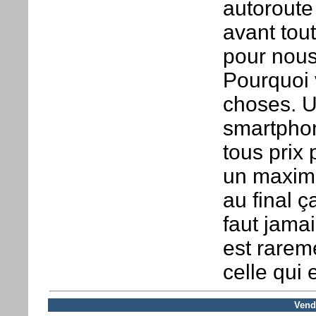
autoroute
avant tou
pour nous
Pourquoi 
choses. 
smartphone
tous prix
un maximu
au final ç
faut jamai
est rareme
celle qui 
Vendr