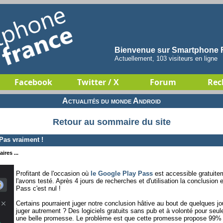
Bienvenue sur Smartphone F
Actuellement, 103 visiteurs en ligne
Facebook
Twitter / X
Forum
Rec
Actualités du monde Android
Retour au sommaire du site
Pas vraiment !
ires ...
Profitant de l'occasion où
le Google Play Pass
est accessible gratuite
l'avons testé. Après 4 jours de recherches et d'utilisation la conclusion
Pass c'est nul !
Certains pourraient juger notre conclusion hâtive au bout de quelques 
juger autrement ? Des logiciels gratuits sans pub et à volonté pour seul
une belle promesse. Le problème est que cette promesse propose 99% d