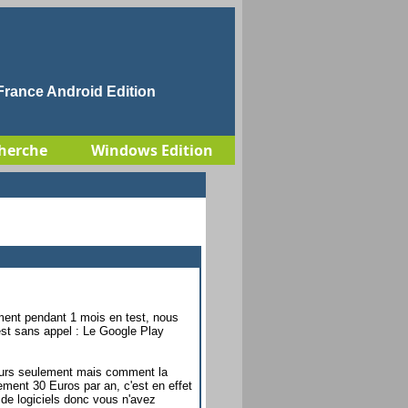
rance Android Edition
herche
Windows Edition
ment pendant 1 mois en test, nous
 est sans appel : Le Google Play
jours seulement mais comment la
ement 30 Euros par an, c'est en effet
e logiciels donc vous n'avez