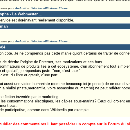
France pour
Android
ou
Windows/Windows Phone
...
tophe - Le Webmaster ...
service est dorénavant réellement disponible.
eman
France pour
Android
ou
Windows/Windows Phone
...
k84
 coté. Je ne comprends pas cette manie qu'ont certains de traiter de donneu
.
s de décrire l'origine de l'internet, ses motivations et ses buts.
onsommateurs de produits liés à cet écosystème, d'un abonnement tout simple
e et gratuit", je répondais juste: "non, c'est faux"
'est: du libre et gratuit, d'une part.
j'ai aussi une vision humaniste (comme beaucoup ici je pense) de ce que devr
a réalité (triste,mercantile, voire assassine du marché) ne peut refléter notre
une fiction inventée par le marketing.
es consommations électriques, les câbles sous-marins? Ceux qui croient enco
ement pas.
ide participative, comme dans Wikipedia par exemple.
ublier des commentaires il faut posséder un compte sur le Forum du site