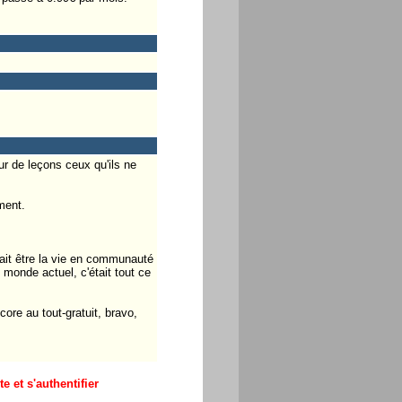
r de leçons ceux qu'ils ne
ment.
ait être la vie en communauté
 monde actuel, c'était tout ce
re au tout-gratuit, bravo,
 et s'authentifier