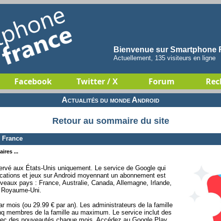
Bienvenue sur Smartphone F
Actuellement, 135 visiteurs en ligne
Facebook
Twitter / X
Forum
Rec
Actualités du monde Android
Retour au sommaire du site
 France
ires ...
ervé aux États-Unis uniquement. Le service de Google qui
ications et jeux sur Android moyennant un abonnement est
veaux pays : France, Australie, Canada, Allemagne, Irlande,
t Royaume-Uni.
 mois (ou 29.99 € par an). Les administrateurs de la famille
nq membres de la famille au maximum. Le service inclut des
 avec des nouveautés chaque mois. Accédez au Google Play