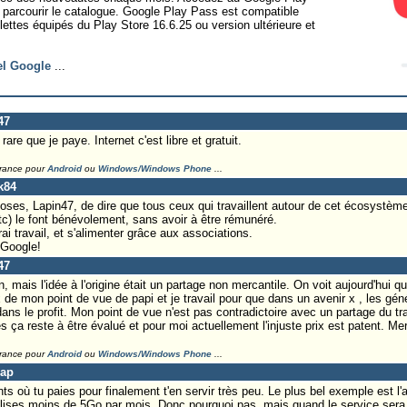
r parcourir le catalogue. Google Play Pass est compatible
lettes équipés du Play Store 16.6.25 ou version ultérieure et
iel Google
...
47
rare que je paye. Internet c'est libre et gratuit.
France pour
Android
ou
Windows/Windows Phone
...
k84
oses, Lapin47, de dire que tous ceux qui travaillent autour de cet écosystème i
tc) le font bénévolement, sans avoir à être rémunéré.
i travail, et s'alimenter grâce aux associations.
 Google!
47
, mais l'idée à l'origine était un partage non mercantile. On voit aujourd'hui q
de mon point de vue de papi et je travail pour que dans un avenir x , les géné
ans le profit. Mon point de vue n'est pas contradictoire avec un partage du tr
es ça reste à être évalué et pour moi actuellement l'injuste prix est patent. Mer
France pour
Android
ou
Windows/Windows Phone
...
Lap
 où tu paies pour finalement t'en servir très peu. Le plus bel exemple est l
tilises moins de 5Go par mois. Donc pourquoi pas, mais quand le service sera