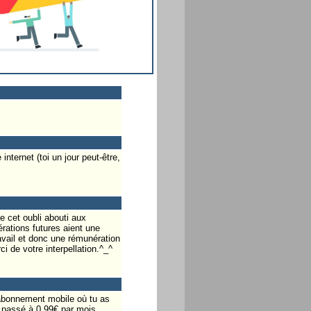
nternet (toi un jour peut-être,
ue cet oubli abouti aux
rations futures aient une
avail et donc une rémunération
ci de votre interpellation.^_^
'abonnement mobile où tu as
 passé à 0.99€ par mois.