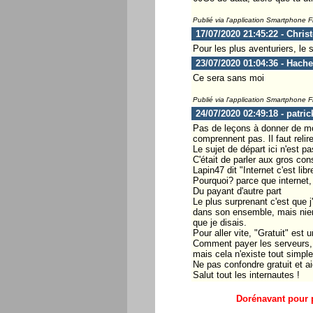
Publié via l'application Smartphone 
17/07/2020 21:45:22 - Chris
Pour les plus aventuriers, le 
23/07/2020 01:04:36 - Hach
Ce sera sans moi
Publié via l'application Smartphone 
24/07/2020 02:49:18 - patric
Pas de leçons à donner de mon
comprennent pas. Il faut relire
Le sujet de départ ici n'est pa
C'était de parler aux gros c
Lapin47 dit "Internet c'est libr
Pourquoi? parce que internet, c
Du payant d'autre part
Le plus surprenant c'est que 
dans son ensemble, mais nier l
que je disais.
Pour aller vite, "Gratuit" est 
Comment payer les serveurs, l
mais cela n'existe tout simpl
Ne pas confondre gratuit et a
Salut tout les internautes !
Dorénavant pour p