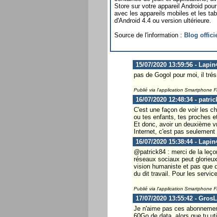
Store sur votre appareil Android pou
avec les appareils mobiles et les tab
d'Android 4.4 ou version ultérieure.
Source de l'information :
Blog offic
15/07/2020 13:59:56 - Lapin
pas de Gogol pour moi, il trés 
Publié via l'application Smartphone 
16/07/2020 12:48:34 - patric
C'est une façon de voir les ch
ou tes enfants, tes proches e
Et donc, avoir un deuxième vra
Internet, c'est pas seulement
16/07/2020 15:38:44 - Lapin
@patrick84 : merci de la leçon
réseaux sociaux peut glorieux 
vision humaniste et pas que d
du dit travail. Pour les servic
Publié via l'application Smartphone 
17/07/2020 13:55:42 - Gros
Je n'aime pas ces abonnements
60Go de data, alors que tu u