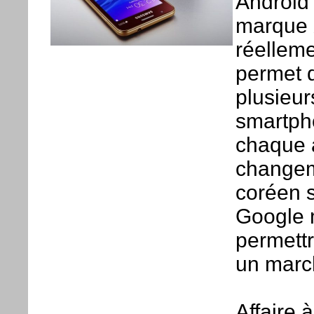
Android
marque 
réellemen
permet d
plusieur
smartph
chaque a
changeme
coréen s
Google m
permettr
un march
Affaire à