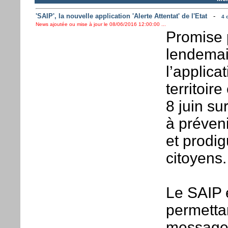
'SAIP', la nouvelle application 'Alerte Attentat' de l'Etat
-
4 
News ajoutée ou mise à jour le 08/06/2016 12:00:00 ...
Promise 
lendemai
l’applica
territoir
8 juin su
à préveni
et prodig
citoyens.
Le SAIP e
permettan
message p