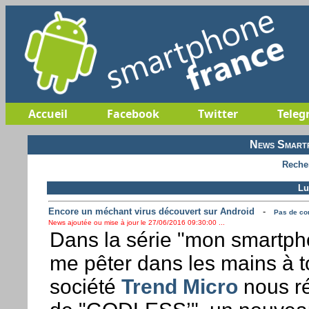
Accueil
Facebook
Twitter
Teleg
News Smartp
Reche
Lu
Encore un méchant virus découvert sur Android
-
Pas de com
News ajoutée ou mise à jour le 27/06/2016 09:30:00 ...
Dans la série "mon smartph
me pêter dans les mains à t
société
Trend Micro
nous ré