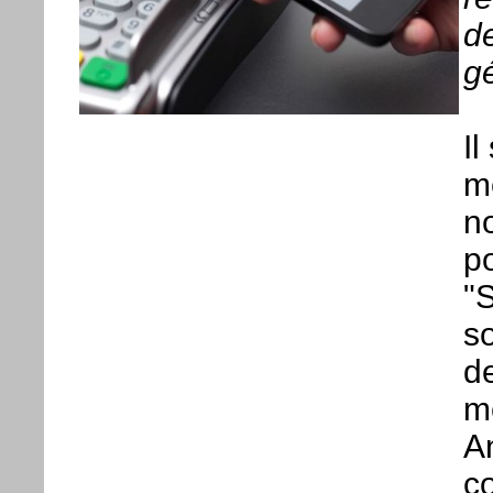
d
gé
Il
me
no
p
"S
s
de
m
An
co