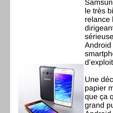
Samsung"
le très 
relance 
dirigea
sérieus
Android
smartpho
d’exploi
Une déci
papier m
que ça q
grand p