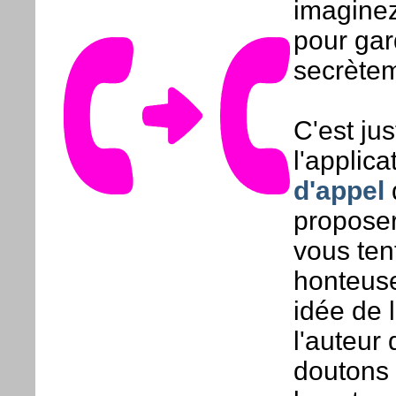
imaginez
pour gar
secrètem
C'est ju
l'applica
d'appel
d
propose
vous ten
honteuse
idée de 
l'auteur
doutons 