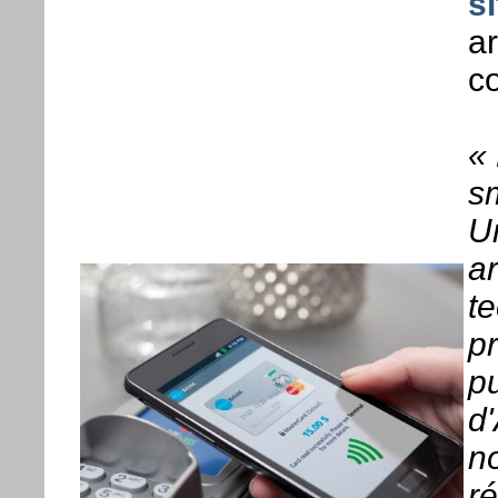
si
a
co
«
s
U
ar
t
p
p
d
n
r