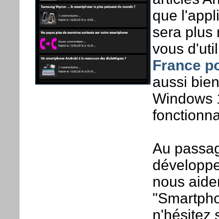
que l'appl
sera plus 
vous d'uti
France p
aussi bie
Windows 1
fonctionna
Au passag
développeu
nous aide
"Smartpho
n'hésitez 