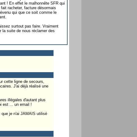
ant ! En effet le malhonnête SFR qui
fait racheter, facture désormais
 prévenu qui que ce soit comme le
ent.
issez surtout pas faire. Vraiment
r la suite de nous réclamer des
r cette ligne de secours,
ires. J'ai déjà réalisé une
es illégales d'autant plus
 est ... un email !
t que je n'ai JAMAIS utilisé