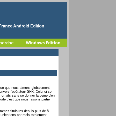
rance Android Edition
herche
Windows Edition
hose que nous aimons globalement
envers l'opérateur SFR. Celui ci se
 forfaits sans se donner la peine d'en
tude c'est que nous faisons partie
mes titulaires depuis plus de 8
munications par mois totalement