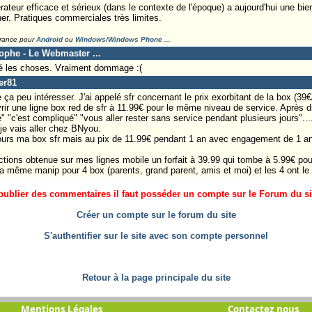
ateur efficace et sérieux (dans le contexte de l'époque) a aujourd'hui une bie
ner. Pratiques commerciales très limites.
France pour
Android
ou
Windows/Windows Phone
...
tophe - Le Webmaster ...
ré les choses. Vraiment dommage :(
er81
ça peu intéresser. J'ai appelé sfr concernant le prix exorbitant de la box (39€/ 
rir une ligne box red de sfr à 11.99€ pour le même niveau de service. Après div
e" "c'est compliqué" "vous aller rester sans service pendant plusieurs jours"....
 je vais aller chez BNyou.
ujours ma box sfr mais au pix de 11.99€ pendant 1 an avec engagement de 1 a
ctions obtenue sur mes lignes mobile un forfait à 39.99 qui tombe à 5.99€ pou
s la même manip pour 4 box (parents, grand parent, amis et moi) et les 4 ont le 
ublier des commentaires il faut posséder un compte sur le Forum du site
Créer un compte sur le forum du site
S'authentifier sur le site avec son compte personnel
Retour à la page principale du site
Mentions Légales
Contactez nous