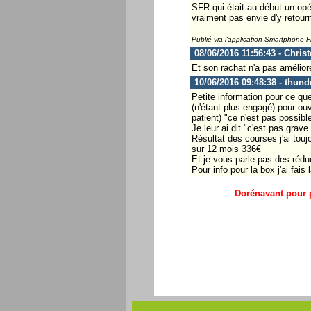
SFR qui était au début un opér
vraiment pas envie d'y retour
Publié via l'application Smartphone 
08/06/2016 11:56:43 - Chris
Et son rachat n'a pas amélio
10/06/2016 09:48:38 - thund
Petite information pour ce que 
(n'étant plus engagé) pour ouv
patient) "ce n'est pas possibl
Je leur ai dit "c'est pas grave
Résultat des courses j'ai to
sur 12 mois 336€
Et je vous parle pas des rédu
Pour info pour la box j'ai fai
Dorénavant pour p