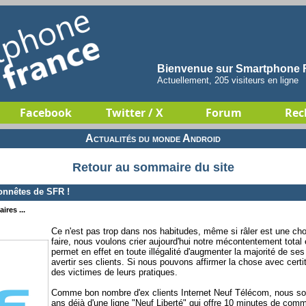
Bienvenue sur Smartphone F
Actuellement, 205 visiteurs en ligne
Facebook
Twitter / X
Forum
Rec
Actualités du monde Android
Retour au sommaire du site
onnêtes de SFR !
ires ...
Ce n'est pas trop dans nos habitudes, même si râler est une c
faire, nous voulons crier aujourd'hui notre mécontentement total 
permet en effet en toute illégalité d'augmenter la majorité de ses
avertir ses clients. Si nous pouvons affirmer la chose avec certi
des victimes de leurs pratiques.
Comme bon nombre d'ex clients Internet Neuf Télécom, nous som
ans déjà d'une ligne "Neuf Liberté" qui offre 10 minutes de com