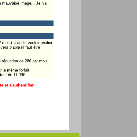
n mauvaise image... Je n'ai
mois). J'ai dis vouloir résilier
ers blabla (il faut être
.
n réduction de 28€ par mois
r le même forfait.
tarif de 11.99€.
 et s'authentifier