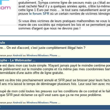
gratuitement. Sympa comme ligne de secours mais ça c'était av
avait racheté Neuf il y a quelques années après, s'être lui-même 
cette ligne 1 Euro par mois ... le tout sans naturellement avoir
prouve
le forum SFR
où un certain nombre de victimes témoign
Si vous êtes victimes de leurs pratiques malhonnêtes ne vous la
marre de ces sociétés qui méprisent les lois et se permettent pa
sommes d'argent que nous ne devons pas !
rule
oire... On est d'accord, c'est juste complètement illégal hein ?
France pour
Android
ou
Windows/Windows Phone
...
tophe - Le Webmaster ...
oire est dans mon cas toute simple. N'ayant jamais payé le moindre centime pou
de prélèvement sur le moindre compte et n'a même pas mes coordonnées banca
ntermédiaire d'une autre offre de ligne gratuite.
 va être très prochainement annulé et SFR peut se brosser pour leurs factur
 8 ans m'a laissé le temps de déménager plusieurs fois. Leur seul lien avec moi
groupé de mon coté toutes les preuves sur les conditions de ce contrat et le fai
e que SFR peut réclamer ce qu'il veut sans que ça ne me pose problème.
France pour
Android
ou
Windows/Windows Phone
...
r