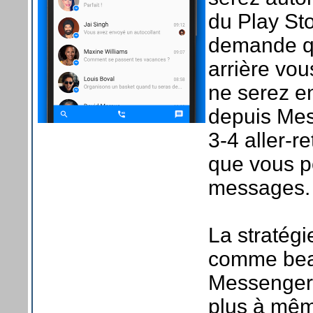
du Play St
demande qu
arrière vo
ne serez e
depuis Mes
3-4 aller-r
que vous p
messages. 
La stratégi
comme beau
Messenger 
plus à mêm