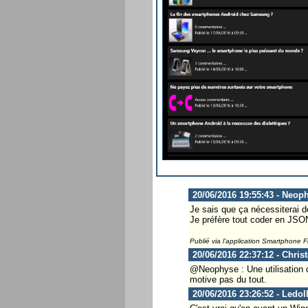
20/06/2016 19:55:43 - Neop
Je sais que ça nécessiterai de
Je préfère tout coder en JSON
Publié via l'application Smartphone 
20/06/2016 22:37:12 - Chris
@Neophyse : Une utilisation 
motive pas du tout.
20/06/2016 23:26:52 - Ledol