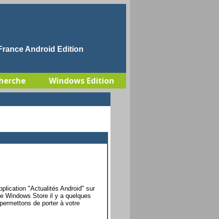
rance Android Edition
herche
Windows Edition
plication "Actualités Android" sur
e Windows Store il y a quelques
permettons de porter à votre