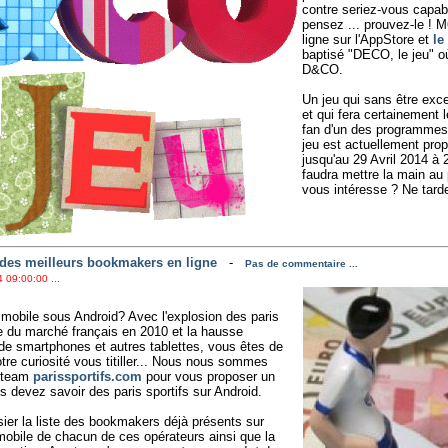
contre seriez-vous capabl
pensez ... prouvez-le ! M
ligne sur l'AppStore et
le
baptisé "DECO, le jeu" où 
D&CO.
Un jeu qui sans être excep
et qui fera certainement 
fan d'un des programmes
jeu est actuellement pro
jusqu'au 29 Avril 2014 à 
faudra mettre la main au po
vous intéresse ? Ne tarde
 des meilleurs bookmakers en ligne
-
Pas de commentaire ...
 09:00:00 ...
mobile sous Android? Avec l'explosion des paris
ure du marché français en 2010 et la hausse
e smartphones et autres tablettes, vous êtes de
tre curiosité vous titiller... Nous nous sommes
e team
parissportifs.com
pour vous proposer un
s devez savoir des paris sportifs sur Android.
ier la liste des bookmakers déjà présents sur
 mobile de chacun de ces opérateurs ainsi que la