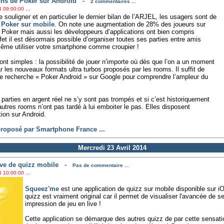
ons de Poker sur Android
-
2 commentaires ...
 09:00:00 ...
 souligner et en particulier le dernier bilan de l’ARJEL, les usagers sont de
u
Poker sur mobile
. On note une augmentation de 28% des joueurs sur
e Poker mais aussi les développeurs d’applications ont bien compris
fet il est désormais possible d’organiser toutes ses parties entre amis
ême utiliser votre smartphone comme croupier !
t simples : la possibilité de jouer n’importe où dès que l’on a un moment
r les nouveaux formats ultra turbos proposés par les rooms. Il suffit de
e recherche « Poker Android » sur Google pour comprendre l’ampleur du
parties en argent réel ne s’y sont pas trompés et si c’est historiquement
autres rooms n’ont pas tardé à lui emboiter le pas. Elles disposent
ion sur Android.
 proposé par Smartphone France ...
Mercredi 23 Avril 2014
ive de quizz mobile
-
Pas de commentaire ...
 10:00:00 ...
Squeez'me
est une application de quizz sur mobile disponible sur i
quizz est vraiment original car il permet de visualiser l'avancée de s
impression de jeu en live !
Cette application se démarque des autres quizz de par cette sensati