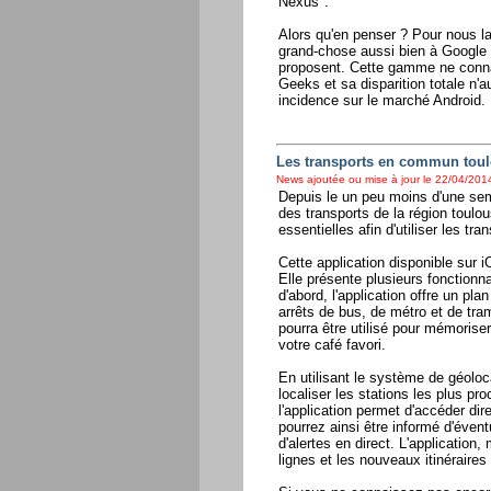
Nexus".
Alors qu'en penser ? Pour nous 
grand-chose aussi bien à Google q
proposent. Cette gamme ne conna
Geeks et sa disparition totale n'
incidence sur le marché Android.
Les transports en commun toul
News ajoutée ou mise à jour le 22/04/2014
Depuis le un peu moins d'une se
des transports de la région toulou
essentielles afin d'utiliser les t
Cette application disponible sur 
Elle présente plusieurs fonctionna
d'abord, l'application offre un pla
arrêts de bus, de métro et de tram
pourra être utilisé pour mémoris
votre café favori.
En utilisant le système de géoloc
localiser les stations les plus p
l'application permet d'accéder di
pourrez ainsi être informé d'évent
d'alertes en direct. L'application
lignes et les nouveaux itinéraire