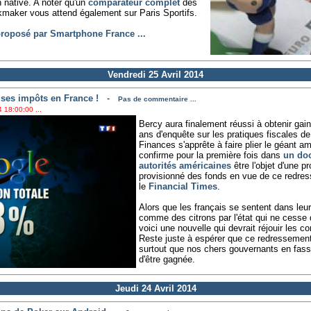
 native. A noter qu'un
comparateur complet
des
maker vous attend également sur Paris Sportifs.
 proposé par Smartphone France ...
Vendredi 25 Avril 2014
e ses impôts en France !
-
Pas de commentaire ...
 18:00:00 ...
Bercy aura finalement réussi à obtenir gain
ans d'enquête sur les pratiques fiscales de
Finances s'apprête à faire plier le géant amé
confirme pour la première fois dans
un do
autorités américaines
être l'objet d'une p
provisionné des fonds en vue de ce redres
le
Financial Times
.
Alors que les français se sentent dans leu
comme des citrons par l'état qui ne cesse
voici une nouvelle qui devrait réjouir les
Reste juste à espérer que ce redressement
surtout que nos chers gouvernants en fass
d'être gagnée.
Jeudi 24 Avril 2014