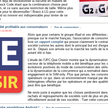
t déjà de révolutionner la sécurité en matière de
ock Code étant que la combinaison choisie peut
an, et ce sans aucune restriction de taille. Même plus
 pour le déverrouiller ! Bravo à LG pour cette
d où innover est indispensable pour tenter de se
e.
 été profitable aux consomateurs
-
Pas de commentaire ...
 12:00:00 ...
Alors que pour certains le groupe Illiad et ses différentes 
presque sur le marché français, l'association de conso
livre
un rapport complet
qui prouve clairement le contrai
société comme les autres dont le principal but est d'engra
est là : Depuis son arrivée sur le marché les tarifs de la 
autant été si bas.
L’étude de l’UFC-Que Choisir montre que la dynamisation
secteur de la téléphonie mobile a été bénéfique pour les
évolutions positives du mode de consommation des utilis
à la dynamisation de la concurrence qui a normalisé dans
engagement et le SIM-only. Plus que jamais, les consomm
opérateurs ce qui, dans un environnement marqué par de
hétérogènes offertes par les opérateurs et par des qualit
peut être que bénéfique.
Ne reste juste à espérer que les choses perdureront dan
rachats et regroupements de sociétés sont de plus en 
officiellement avoué de ses sociétés : Tuer cette concurr
 votre smartphone Android !
-
Pas de commentaire ...