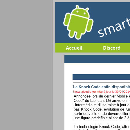
Accueil
Discord
Le Knock Code enfin disponibl
News ajoutée ou mise à jour le 30/04/2014
Annoncée lors du dernier Moblie 
Code" du fabricant LG arrive enf
l'intermédiaire d'une mise à jour
pas Knock Code, évolution de Kno
sortir de veille et de déverrouille
une figure prédéfinie allant de 2 
La technologie Knock Code, altern