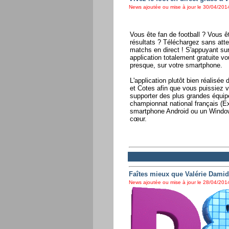
News ajoutée ou mise à jour le 30/04/2014
Vous ête fan de football ? Vous ê
résultats ? Téléchargez sans atte
matchs en direct ! S'appuyant su
application totalement gratuite vo
presque, sur votre smartphone.
L'application plutôt bien réalisée
et Cotes afin que vous puissiez 
supporter des plus grandes équip
championnat national français (E
smartphone Android ou un Window
cœur.
Faîtes mieux que Valérie Damid
News ajoutée ou mise à jour le 28/04/2014