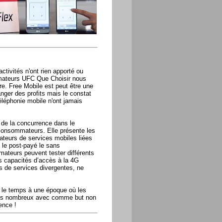
activités n'ont rien apporté ou
mmateurs UFC Que Choisir nous
re. Free Mobile est peut être une
nger des profits mais le constat
téléphonie mobile n'ont jamais
 de la concurrence dans le
 consommateurs. Elle présente les
ateurs de services mobiles liées
 le post-payé le sans
ateurs peuvent tester différents
s capacités d’accès à la 4G
és de services divergentes, ne
s le temps à une époque où les
plus nombreux avec comme but non
ence !