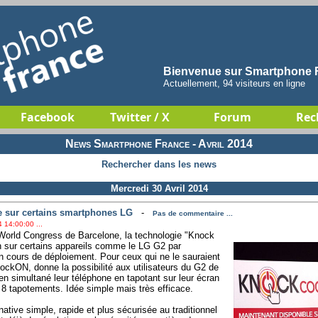
Bienvenue sur Smartphone F
Actuellement, 94 visiteurs en ligne
Facebook
Twitter / X
Forum
Rec
News Smartphone France - Avril 2014
Rechercher dans les news
Mercredi 30 Avril 2014
e sur certains smartphones LG
-
Pas de commentaire ...
 14:00:00 ...
World Congress de Barcelone, la technologie "Knock
in sur certains appareils comme le LG G2 par
 en cours de déploiement. Pour ceux qui ne le sauraient
ckON, donne la possibilité aux utilisateurs du G2 de
r en simultané leur téléphone en tapotant sur leur écran
à 8 tapotements. Idée simple mais très efficace.
ative simple, rapide et plus sécurisée au traditionnel