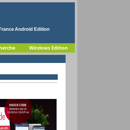
rance Android Edition
herche
Windows Edition