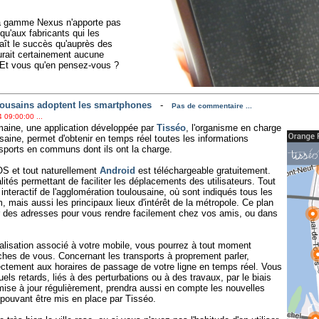
la gamme Nexus n'apporte pas
u'aux fabricants qui les
ît le succès qu'auprès des
aurait certainement aucune
 Et vous qu'en pensez-vous ?
ousains adoptent les smartphones
-
Pas de commentaire ...
 09:00:00 ...
maine, une application développée par
Tisséo
, l'organisme en charge
saine, permet d'obtenir en temps réel toutes les informations
ransports en communs dont ils ont la charge.
iOS et tout naturellement
Android
est téléchargeable gratuitement.
lités permettant de faciliter les déplacements des utilisateurs. Tout
n interactif de l'agglomération toulousaine, où sont indiqués tous les
, mais aussi les principaux lieux d'intérêt de la métropole. Ce plan
er des adresses pour vous rendre facilement chez vos amis, ou dans
alisation associé à votre mobile, vous pourrez à tout moment
roches de vous. Concernant les transports à proprement parler,
rectement aux horaires de passage de votre ligne en temps réel. Vous
uels retards, liés à des perturbations ou à des travaux, par le biais
, mise à jour régulièrement, prendra aussi en compte les nouvelles
s pouvant être mis en place par Tisséo.