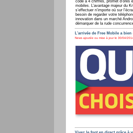
code à 4 chiffres, promet d’ores e
mobiles. L’avantage majeur du Kn
s’effectuer n’importe où sur l’écr
besoin de regarder votre téléphone
innovation dans un marché Androi
démarquer de la rude concurrenc
L'arrivée de Free Mobile a bien
News ajoutée ou mise à jour le 30/04/2014
Vivez le foot en direct grâce à