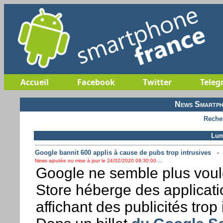
Accueil
Facebook
Twitter
Teleg
News Smartph
Reche
Lun
Google bannit 600 applis à cause de pubs trop intrusives
News ajoutée ou mise à jour le 24/02/2020 09:30:00 ...
Google ne semble plus voulo
Store héberge des applicati
affichant des publicités trop 