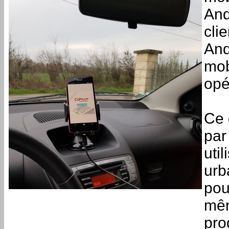
And
cli
And
mob
opé
Ce 
pa
uti
urb
pou
mêm
pro