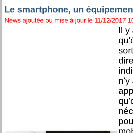
Le smartphone, un équipement
News ajoutée ou mise à jour le 11/12/2017 10
Il 
qu'
sor
dir
ind
n'y
app
qu'
néc
pou
mob