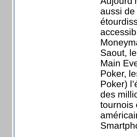
Aujourd’
aussi de
étourdis
accessib
Moneyma
Saout, le
Main Eve
Poker, l
Poker) l’
des mill
tournois 
américai
Smartpho