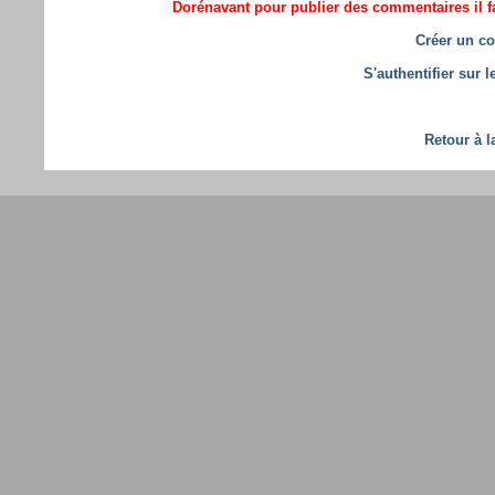
Dorénavant pour publier des commentaires il fa
Créer un co
S'authentifier sur 
Retour à l