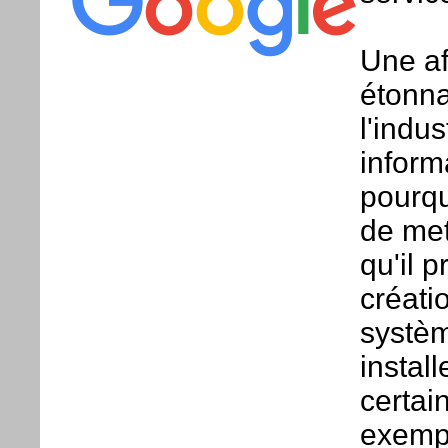
Une aff
étonna
l'indus
inform
pourqu
de met
qu'il p
créati
systèm
install
certai
exempl