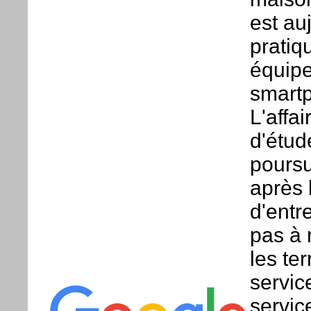
est a
pratiq
équipe
smartp
L'affa
d'étud
poursui
après 
d'entr
pas à 
les te
servic
servic