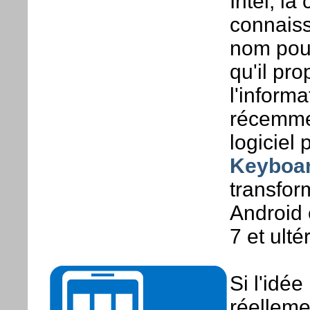
Intel, l
connaiss
nom pour
qu'il pr
l'informa
récemmen
logiciel 
Keyboa
transfor
Android 
7 et ultér
Si l'idée
réelleme