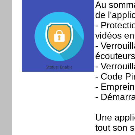
Au sommai
de l'appli
- Protect
vidéos en
- Verroui
écouteurs
- Verrouil
- Code Pi
- Emprein
- Démarr
Une appli
tout son 