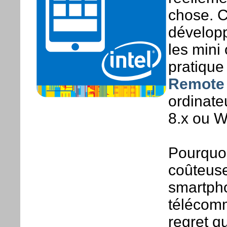
chose. Ce
développ
les mini
pratique i
Remote 
ordinat
8.x ou W
Pourquoi
coûteuse 
smartph
télécomm
regret q