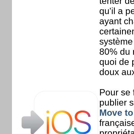
tenter d
qu'il a p
ayant ch
certaine
système 
80% du 
quoi de 
doux aux
Pour se 
publier s
Move to
français
propriét