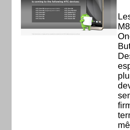
Le
M8
On
But
Des
esp
plu
dev
se
fir
ter
mê