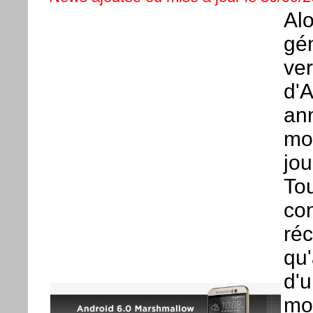
Alo
gén
ver
d'
an
mod
jou
Tou
con
ré
qu'
d'u
moi