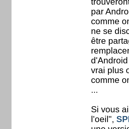
trouveron
par Androi
comme on 
ne se disc
être part
remplacen
d'Android 
vrai plus 
comme on l
...
Si vous a
l'oeil",
SP
une versi