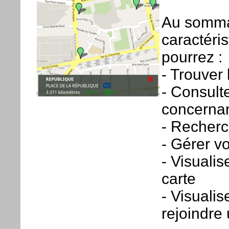
Au sommai
caractéris
pourrez :
- Trouver
- Consult
concerna
- Recherc
- Gérer vo
- Visualis
carte
- Visualis
rejoindre 