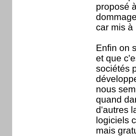
proposé à
dommage q
car mis à 
Enfin on s
et que c'e
sociétés p
développe
nous semb
quand da
d'autres l
logiciels
mais gratu