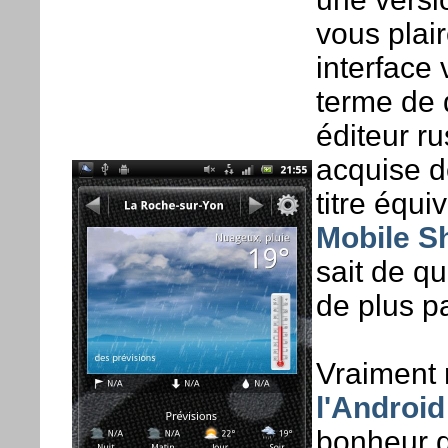
vous plair
interface
terme de 
éditeur r
acquise d
titre équ
Mobile Sh
sait de qu
de plus pa
Vraiment r
l'Android
bonheur d