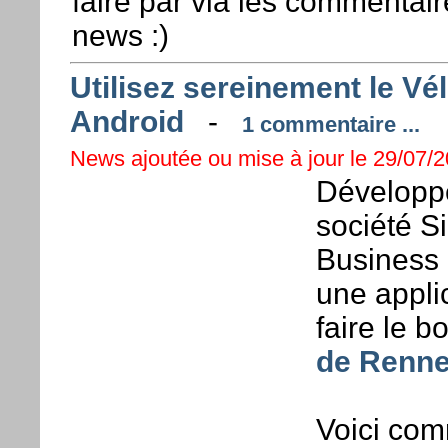
faire par via les commentair
news :)
Utilisez sereinement le V
Android
-
1 commentaire ...
News ajoutée ou mise à jour le 29/07/20
Développé
société S
Business 
une appli
faire le 
de Renn
Voici com