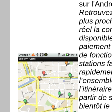
sur l'Andr
Retrouvez
plus proc
réel la c
disponibl
paiement 
de foncti
stations f
rapidemen
l’ensembl
l’itinérai
partir de 
bientôt l