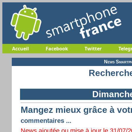
Accueil
Facebook
Twitter
Teleg
News Smartph
Recherche
Dimanche 
Mangez mieux grâce à vot
commentaires ...
News ajoutée ou mise à jour le 31/07/20