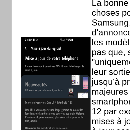
La bonne 
choses po
Samsung. 
d'annonce
les modèl
pas que, 
"uniqueme
leur sorti
jusqu'à p
majeures 
smartphon
12 par ex
mises à j