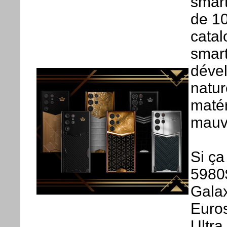
smart
de 10
catal
smar
déve
natur
matér
mauva
Si ça
5980
Gala
Euro
Ultra