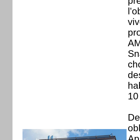
pr
l'
vi
pr
AM
Sn
cho
de
ha
10
De
obl
Ap