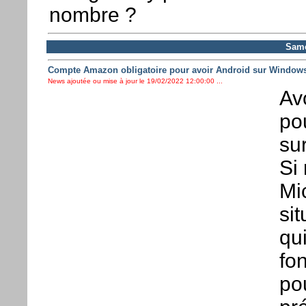
nombre ?
Same
Compte Amazon obligatoire pour avoir Android sur Windows
News ajoutée ou mise à jour le 19/02/2022 12:00:00 ...
Av
po
sur
Si 
Mi
sit
qui
fo
po