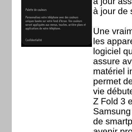
à jour as
à jour de 
Une vraim
les appar
logiciel q
assure ava
matériel i
permet de
vie début
Z Fold 3 e
Samsung q
de smartp
avenir pr