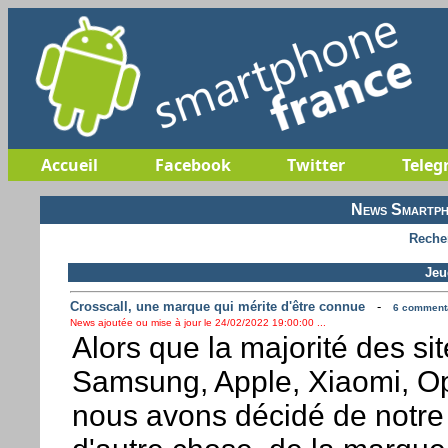
Accueil
Facebook
Twitter
Teleg
News Smartph
Reche
Jeu
Crosscall, une marque qui mérite d'être connue
-
6 commenta
News ajoutée ou mise à jour le 24/02/2022 19:00:00 ...
Alors que la majorité des si
Samsung, Apple, Xiaomi, O
nous avons décidé de notre 