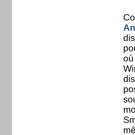
Co
An
dis
pou
où 
Wi
di
po
so
mo
Sm
m