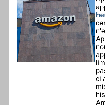
ap
he
ce
n'
Ap
no
app
lim
pas
ci
mi
his
Am