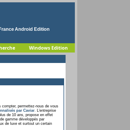
rance Android Edition
herche
Windows Edition
s compter, permettez-nous de vous
nalisés par Caviar
. L'entreprise
plus de 10 ans, propose en effet
t de gamme développés par
x de luxe et surtout un certain