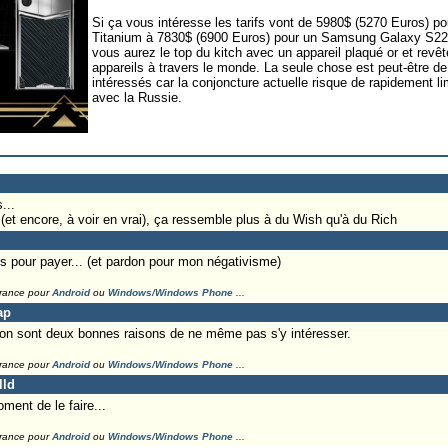
Si ça vous intéresse les tarifs vont de 5980$ (5270 Euros)
Titanium à 7830$ (6900 Euros) pour un Samsung Galaxy S22 Ul
vous aurez le top du kitch avec un appareil plaqué or et revê
appareils à travers le monde. La seule chose est peut-être d
intéressés car la conjoncture actuelle risque de rapidement l
avec la Russie.
...
(et encore, à voir en vrai), ça ressemble plus à du Wish qu'à du Rich
ns pour payer... (et pardon pour mon négativisme)
France pour
Android
ou
Windows/Windows Phone
...
ap
ion sont deux bonnes raisons de ne même pas s'y intéresser.
France pour
Android
ou
Windows/Windows Phone
...
lld
ment de le faire...
France pour
Android
ou
Windows/Windows Phone
...