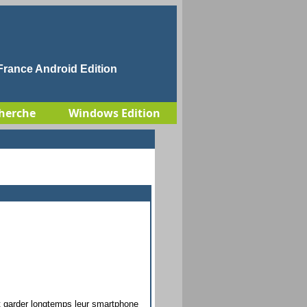
rance Android Edition
herche
Windows Edition
ont garder longtemps leur smartphone