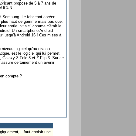
abricant propose de 5 à 7 ans de
 AUCUN !
 à Samsung. Le fabricant coréen
es plus haut de gamme mais pas que,
ur sortie initiale" comme c'était le
ndroid. Un smartphone Android
ur jusqu'à Android 16 ! Ces mises à
 niveau logiciel qu'au niveau
ique, est le logiciel qui lui permet
 Galaxy Z Fold 3 et Z Flip 3. Sur ce
'assure certainement un avenir
 en compte ?
giquement, il faut choisir une