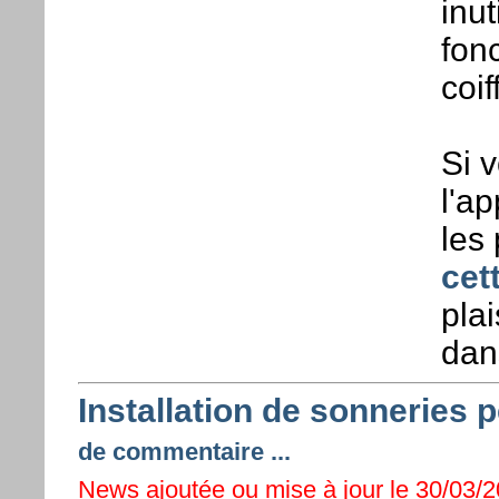
inu
fon
coi
Si 
l'ap
les
cet
pla
dan
Installation de sonneries 
de commentaire ...
News ajoutée ou mise à jour le 30/03/2