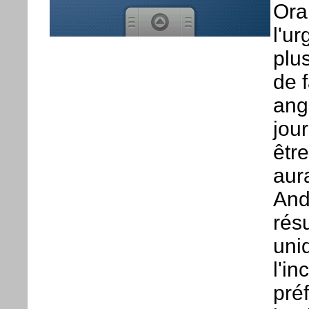
Ora
l'u
plu
de f
ang
jou
êtr
aura
Andr
résu
uni
l'i
pré