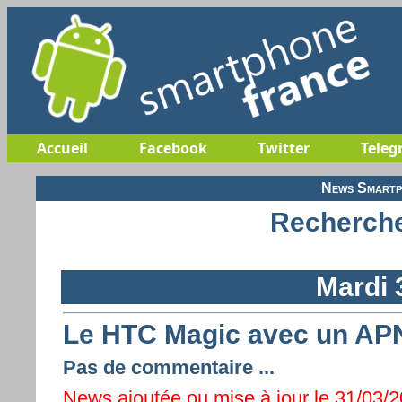
Accueil
Facebook
Twitter
Teleg
News Smartp
Recherche
Mardi 
Le HTC Magic avec un APN
Pas de commentaire ...
News ajoutée ou mise à jour le 31/03/2