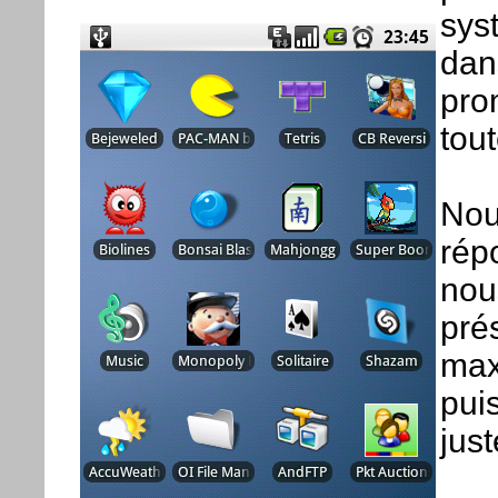
sys
dan
prom
tou
Nou
rép
nous
pré
max
puis
jus