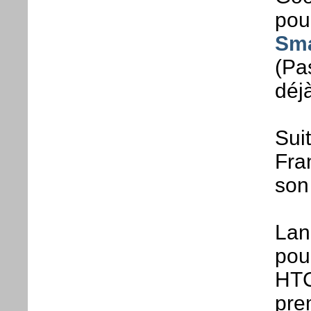
pou
Sma
(Pa
déjà
Sui
Fra
son
Lan
pou
HTC
pre