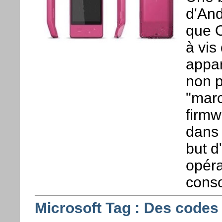
d'And
que O
à vis
appar
non p
"marc
firmw
dans 
but d
opéra
cons
Microsoft Tag : Des codes