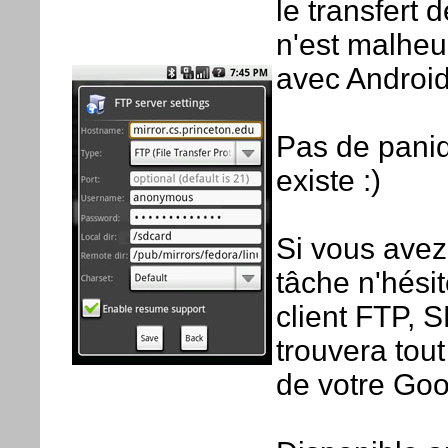
le transfert d
n'est malheu
avec Android
Pas de paniq
existe :)
Si vous avez
tâche n'hési
client FTP, 
trouvera tou
de votre Go