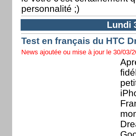
personnalité ;)
Lundi 
Test en français du HTC 
News ajoutée ou mise à jour le 30/03/2
Apr
fid
pet
iPh
Fra
mon
Dre
Goo