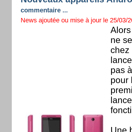
commentaire ...
News ajoutée ou mise à jour le 25/03/20
Alor
ne se
chez 
lance
pas à
pour 
premi
lance
fonct
Une b