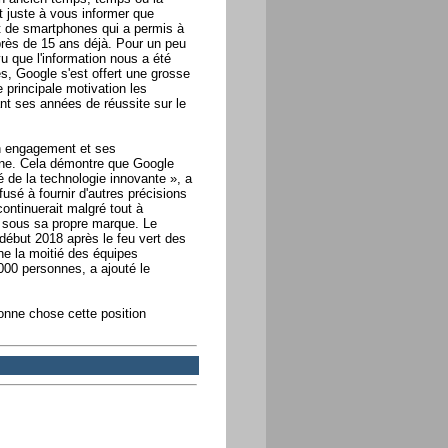
t juste à vous informer que
nt de smartphones qui a permis à
près de 15 ans déjà. Pour un peu
vu que l'information nous a été
s, Google s'est offert une grosse
 principale motivation les
nt ses années de réussite sur le
n engagement et ses
one. Cela démontre que Google
 de la technologie innovante », a
fusé à fournir d'autres précisions
ontinuerait malgré tout à
 sous sa propre marque. Le
début 2018 après le feu vert des
ne la moitié des équipes
000 personnes, a ajouté le
onne chose cette position