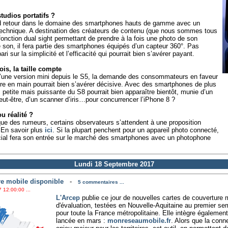
tudios portatifs ?
and retour dans le domaine des smartphones hauts de gamme avec un
la technique. A destination des créateurs de contenu (que nous sommes tous
fonction dual sight permettant de prendre à la fois une photo de son
 son, il fera partie des smartphones équipés d’un capteur 360°. Pas
i sur la simplicité et l’efficacité qui pourrait bien s’avérer payant.
is, la taille compte
’une version mini depuis le S5, la demande des consommateurs en faveur
dre en main pourrait bien s’avérer décisive. Avec des smartphones de plus
 petite mais puissante du S8 pourrait bien apparaître bientôt, munie d’un
ut-être, d’un scanner d’iris…pour concurrencer l’iPhone 8 ?
 réalité ?
ue des rumeurs, certains observateurs s’attendent à une proposition
 En savoir plus
ici
. Si la plupart penchent pour un appareil photo connecté,
ocial fera son entrée sur le marché des smartphones avec un photophone
Lundi 18 Septembre 2017
ure mobile disponible
-
5 commentaires ...
 12:00:00 ...
L'Arcep
publie ce jour de nouvelles cartes de couverture 
d'évaluation, testées en Nouvelle-Aquitaine au premier se
pour toute la France métropolitaine. Elle intègre égalemen
lancée en mars :
monreseaumobile.fr
. Alors que la conne