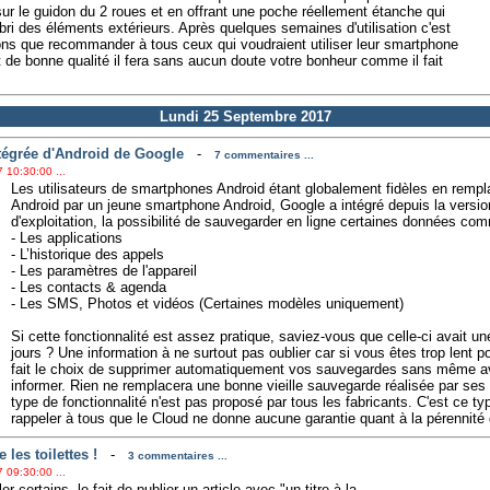
sur le guidon du 2 roues et en offrant une poche réellement étanche qui
bri des éléments extérieurs. Après quelques semaines d'utilisation c'est
s que recommander à tous ceux qui voudraient utiliser leur smartphone
t de bonne qualité il fera sans aucun doute votre bonheur comme il fait
Lundi 25 Septembre 2017
tégrée d'Android de Google
-
7 commentaires ...
 10:30:00 ...
Les utilisateurs de smartphones Android étant globalement fidèles en remp
Android par un jeune smartphone Android, Google a intégré depuis la versi
d'exploitation, la possibilité de sauvegarder en ligne certaines données co
- Les applications
- L’historique des appels
- Les paramètres de l'appareil
- Les contacts & agenda
- Les SMS, Photos et vidéos (Certaines modèles uniquement)
Si cette fonctionnalité est assez pratique, saviez-vous que celle-ci avait un
jours ? Une information à ne surtout pas oublier car si vous êtes trop lent p
fait le choix de supprimer automatiquement vos sauvegardes sans même avoi
informer. Rien ne remplacera une bonne vieille sauvegarde réalisée par se
type de fonctionnalité n'est pas proposé par tous les fabricants. C'est ce typ
rappeler à tous que le Cloud ne donne aucune garantie quant à la pérennité 
les toilettes !
-
3 commentaires ...
 09:30:00 ...
er certains, le fait de publier un article avec "un titre à la