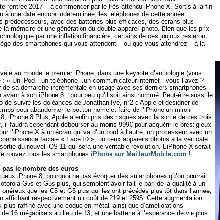
e rentrée 2017 – à commencer par le très attendu iPhone X. Sortis à la fin
ou à une date encore indéterminée, les téléphones de cette année
s prédécesseurs, avec des batteries plus efficaces, des écrans plus
 la mémoire et une génération du double appareil photo. Bien que les prix
hnologique par une inflation financière, certains de ces joujoux resteront
rilège des smartphones qui vous attendent – ou que vous attendrez – à la
évélé au monde le premier iPhone, dans une keynote d’anthologie (vous
bre : « Un iPod…un téléphone…un communicateur internet…vous l’avez ?
tir de sa démarche incrémentale en usage avec ses derniers smartphones
 en avant à son iPhone 8…pour peu qu’il soit ainsi nommé. Peut-être aussi le
o de suivre les doléances de Jonathan Ive, n°2 d’Apple et designer de
temps pour abandonner le bouton home et faire de l’iPhone un miroir
8, iPhone 8 Plus, Apple a enfin pris des risques avec la sortie de ces trois
, il faudra cependant débourser au moins 999€ pour acquérir le prestigieux
our l’iPhone X à un écran qui va d’un bord à l’autre, un processeur avec un
econnaissance faciale « Face ID », un deux appareils photos à la verticale
 sortie du nouvel iOS 11 qui sera une véritable révolution. L’iPhone X serait
 Retrouvez tous les smartphones
iPhone sur MeilleurMobile.com
!
nd pas le nombre des euros
luxueux iPhone 8, pourquoi ne pas évoquer des smartphones qu’on pourrait
torola G5s et G5s plus, qui semblent avoir fait le pari de la qualité à un
 onéreux que les G5 et G5 plus qui les ont précédés plus tôt dans l’année,
s en affichant respectivement un coût de 219 et 259$. Cette augmentation
k plus raffiné avec une coque en métal, ainsi que d’améliorations
de 16 mégapixels au lieu de 13, et une batterie à l’espérance de vie plus