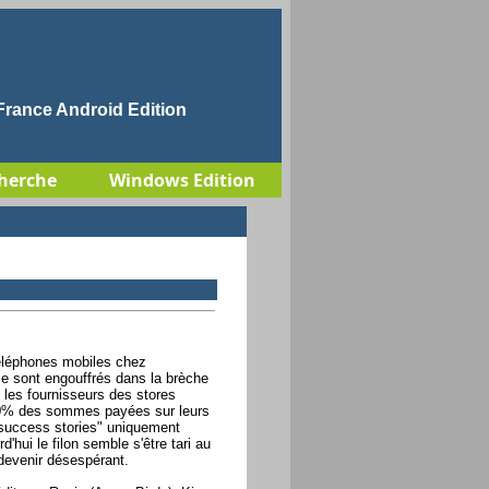
rance Android Edition
herche
Windows Edition
éléphones mobiles chez
 se sont engouffrés dans la brèche
 les fournisseurs des stores
 30% des sommes payées sur leurs
"success stories" uniquement
'hui le filon semble s'être tari au
 devenir désespérant.