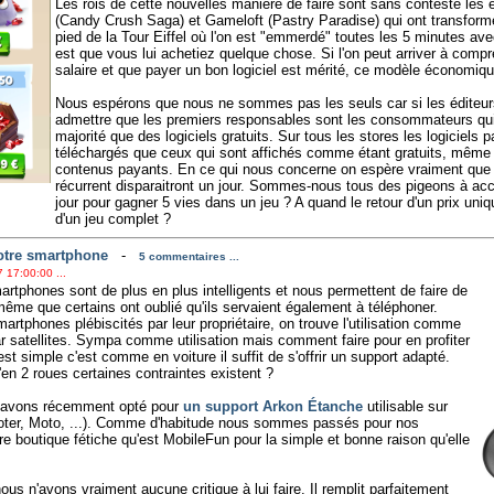
Les rois de cette nouvelles manière de faire sont sans conteste les 
(Candy Crush Saga) et Gameloft (Pastry Paradise) qui ont transformé 
pied de la Tour Eiffel où l'on est "emmerdé" toutes les 5 minutes av
est que vous lui achetiez quelque chose. Si l'on peut arriver à compr
salaire et que payer un bon logiciel est mérité, ce modèle économiq
Nous espérons que nous ne sommes pas les seuls car si les éditeur
admettre que les premiers responsables sont les consommateurs qui
majorité que des logiciels gratuits. Sur tous les stores les logicie
téléchargés que ceux qui sont affichés comme étant gratuits, même
contenus payants. En ce qui nous concerne on espère vraiment que 
récurrent disparaitront un jour. Sommes-nous tous des pigeons à ac
jour pour gagner 5 vies dans un jeu ? A quand le retour d'un prix uniq
d'un jeu complet ?
otre smartphone
-
5 commentaires ...
 17:00:00 ...
martphones sont de plus en plus intelligents et nous permettent de faire de
ême que certains ont oublié qu'ils servaient également à téléphoner.
tphones plébiscités par leur propriétaire, on trouve l'utilisation comme
r satellites. Sympa comme utilisation mais comment faire pour en profiter
t simple c'est comme en voiture il suffit de s'offrir un support adapté.
'en 2 roues certaines contraintes existent ?
s avons récemment opté pour
un support Arkon Étanche
utilisable sur
ooter, Moto, ...). Comme d'habitude nous sommes passés pour nos
 boutique fétiche qu'est MobileFun pour la simple et bonne raison qu'elle
us n'avons vraiment aucune critique à lui faire. Il remplit parfaitement