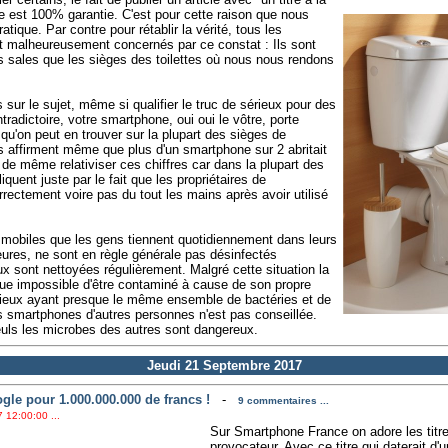
te est 100% garantie. C'est pour cette raison que nous
tique. Par contre pour rétablir la vérité, tous les
 malheureusement concernés par ce constat : Ils sont
s sales que les sièges des toilettes où nous nous rendons
sur le sujet, même si qualifier le truc de sérieux pour des
radictoire, votre smartphone, oui oui le vôtre, porte
 qu'on peut en trouver sur la plupart des sièges de
s affirment même que plus d'un smartphone sur 2 abritait
t de même relativiser ces chiffres car dans la plupart des
iquent juste par le fait que les propriétaires de
ectement voire pas du tout les mains après avoir utilisé
s mobiles que les gens tiennent quotidiennement dans leurs
res, ne sont en règle générale pas désinfectés
ux sont nettoyées régulièrement. Malgré cette situation la
que impossible d'être contaminé à cause de son propre
ieux ayant presque le même ensemble de bactéries et de
des smartphones d'autres personnes n'est pas conseillée.
uls les microbes des autres sont dangereux.
Jeudi 21 Septembre 2017
le pour 1.000.000.000 de francs !
-
9 commentaires ...
 12:00:00 ...
Sur Smartphone France on adore les titre
provocateur. Avec ce titre qui daterait d