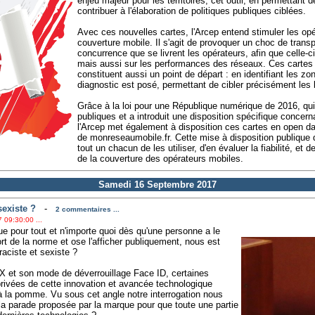
enjeu majeur pour les territoires, cet outil, en permettant 
contribuer à l'élaboration de politiques publiques ciblées.
Avec ces nouvelles cartes, l'Arcep entend stimuler les op
couverture mobile. Il s'agit de provoquer un choc de transp
concurrence que se livrent les opérateurs, afin que celle-c
mais aussi sur les performances des réseaux. Ces cartes 
constituent aussi un point de départ : en identifiant les zo
diagnostic est posé, permettant de cibler précisément les b
Grâce à la loi pour une République numérique de 2016, qu
publiques et a introduit une disposition spécifique concern
l'Arcep met également à disposition ces cartes en open da
de monreseaumobile.fr. Cette mise à disposition publique 
tout un chacun de les utiliser, d'en évaluer la fiabilité, e
de la couverture des opérateurs mobiles.
Samedi 16 Septembre 2017
sexiste ?
-
2 commentaires ...
 09:30:00 ...
e pour tout et n'importe quoi dès qu'une personne a le
rt de la norme et ose l'afficher publiquement, nous est
raciste et sexiste ?
 X et son mode de déverrouillage Face ID, certaines
ivées de cette innovation et avancée technologique
 la pomme. Vu sous cet angle notre interrogation nous
 la parade proposée par la marque pour que toute une partie