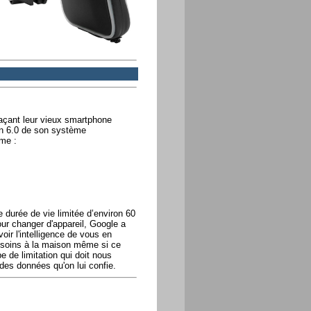
laçant leur vieux smartphone
on 6.0 de son système
mme :
e durée de vie limitée d’environ 60
our changer d'appareil, Google a
r l'intelligence de vous en
s soins à la maison même si ce
e de limitation qui doit nous
des données qu'on lui confie.