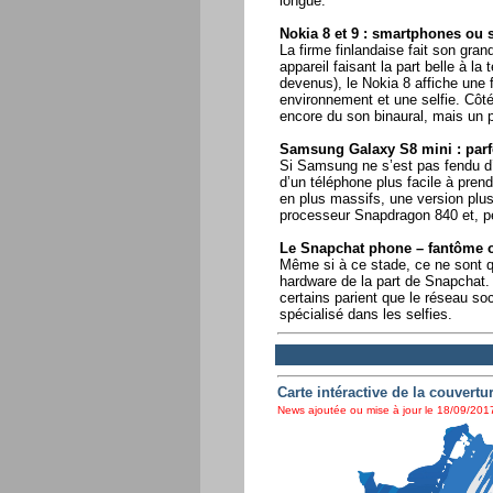
longue.
Nokia 8 et 9 : smartphones ou s
La firme finlandaise fait son gr
appareil faisant la part belle à 
devenus), le Nokia 8 affiche une 
environnement et une selfie. Côté
encore du son binaural, mais un par
Samsung Galaxy S8 mini : parfo
Si Samsung ne s’est pas fendu d
d’un téléphone plus facile à pren
en plus massifs, une version plus
processeur Snapdragon 840 et, pe
Le Snapchat phone – fantôme ou
Même si à ce stade, ce ne sont q
hardware de la part de Snapchat.
certains parient que le réseau s
spécialisé dans les selfies.
Carte intéractive de la couvert
News ajoutée ou mise à jour le 18/09/2017