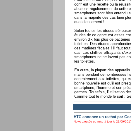
con" est une recette où la réussi
abusons régulièrement de cette pra
smartphones sont bien entendu et
dans la majorité des cas bien plu
quotidiennement !
Selon toutes les études sérieuses 
études de ce genre est assez cont
environ dix fois plus de bactéries
toilettes. Des études approfondie
des matières fécales ! Il faut tou
cas, ces chiffres effrayants s'expl
smartphones ne se lavent pas corr
les toilettes.
En outre, la plupart des appareil
mains pendant de nombreuses heu
contrairement aux toilettes, qui e
bonne nouvelle est qu'il est pres
smartphone, l'homme et son préc
germes. Toutefois, l'utilisation 
Comme tout le monde le sait : Se
HTC annonce un rachat par Goog
News ajoutée ou mise à jour le 21/09/2017