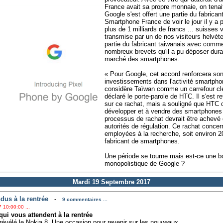
France avait sa propre monnaie, on tenai
Google s'est offert une partie du fabrica
Smartphone France de voir le jour il y a 
plus de 1 milliards de francs ... suisses 
transmise par un de nos visiteurs helvète
partie du fabricant taiwanais avec comme
nombreux brevets qu'il a pu déposer dura
marché des smartphones.
« Pour Google, cet accord renforcera so
investissements dans l'activité smartph
considère Taïwan comme un carrefour clé
déclaré le porte-parole de HTC. Il s'est re
sur ce rachat, mais a souligné que HTC c
développer et à vendre des smartphones
processus de rachat devrait être achevé 
autorités de régulation. Ce rachat concer
employées à la recherche, soit environ 2
fabricant de smartphones.
Une période se tourne mais est-ce une b
monopolistique de Google ?
Mardi 19 Septembre 2017
dus à la rentrée
-
9 commentaires ...
 10:00:00 ...
ui vous attendent à la rentrée
révélé le Nokia 8. Une occasion pour revenir sur les nouveaux