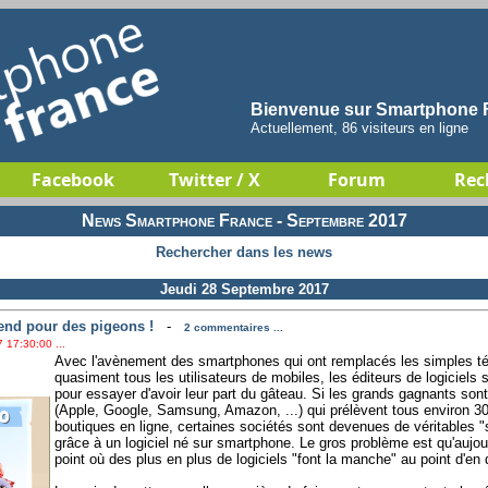
Bienvenue sur Smartphone F
Actuellement, 86 visiteurs en ligne
Facebook
Twitter / X
Forum
Rec
News Smartphone France - Septembre 2017
Rechercher dans les news
Jeudi 28 Septembre 2017
end pour des pigeons !
-
2 commentaires ...
 17:30:00 ...
Avec l'avènement des smartphones qui ont remplacés les simples t
quasiment tous les utilisateurs de mobiles, les éditeurs de logiciels
pour essayer d'avoir leur part du gâteau. Si les grands gagnants sont
(Apple, Google, Samsung, Amazon, ...) qui prélèvent tous environ
boutiques en ligne, certaines sociétés sont devenues de véritables 
grâce à un logiciel né sur smartphone. Le gros problème est qu'aujourd
point où des plus en plus de logiciels "font la manche" au point d'en