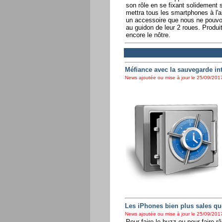
son rôle en se fixant solidement 
mettra tous les smartphones à l'a
un accessoire que nous ne pouvon
au guidon de leur 2 roues. Produi
encore le nôtre.
Méfiance avec la sauvegarde in
News ajoutée ou mise à jour le 25/09/2017
Les iPhones bien plus sales que 
News ajoutée ou mise à jour le 25/09/2017
Pour faire le buzz ou pour faire râl