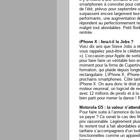
smartphones à convoiter pour cett
de l’été, prévus pour septembre 
surpassent encore largement leur
performants, une augmentation de
répondent au perfectionnement tec
malgré tout abordables. Petit flo
rentrée.
iPhone X : fera-t-il le Jobs ?
Voici dix ans que Steve Jobs a r
vous rappelez peut-être le célè
»). L’occasion pour Apple de sor
pour faire faire un véritable bon
moment pour la firme de Cupertin
formation, qui plaide depuis long
rectangulaire. L’iPhone X, iPhone 
prochains smartphones. Côté tarif
iPhone X. On aura donc le droit p
moteur neuronal, un logiciel de r
avec 12 millions de pixels et à la
bien parti pour mener la danse !
Motorola G5 : la valeur n’atte
Pour faire suite à l’annonce du 
se payer ? Ce serait le cas des Mo
prix raisonnable. Légèrement plus
ils restent tout à fait abordable
tarifaire s’accompagnera d’un loo
fonctionnelles comme un appareil 