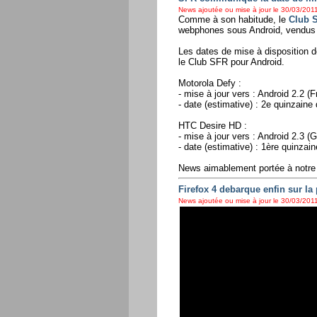
News ajoutée ou mise à jour le 30/03/2011
Comme à son habitude, le
Club 
webphones sous Android, vendus e
Les dates de mise à disposition d
le Club SFR pour Android.
Motorola Defy :
- mise à jour vers : Android 2.2 (F
- date (estimative) : 2e quinzaine 
HTC Desire HD :
- mise à jour vers : Android 2.3 (
- date (estimative) : 1ère quinzain
News aimablement portée à notre 
Firefox 4 debarque enfin sur la
News ajoutée ou mise à jour le 30/03/2011