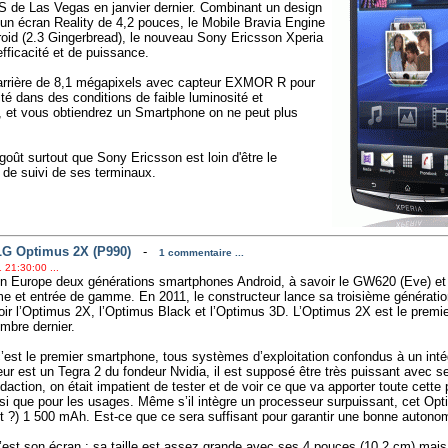
ES de Las Vegas en janvier dernier. Combinant un design
un écran Reality de 4,2 pouces, le Mobile Bravia Engine
droid (2.3 Gingerbread), le nouveau Sony Ericsson Xperia
fficacité et de puissance.
 arrière de 8,1 mégapixels avec capteur EXMOR R pour
té dans des conditions de faible luminosité et
, et vous obtiendrez un Smartphone on ne peut plus
ût surtout que Sony Ericsson est loin d'être le
e de suivi de ses terminaux.
 LG Optimus 2X (P990)
-
1 commentaire ...
 21:30:00 ...
en Europe deux générations smartphones Android, à savoir le GW620 (Eve) e
 et entrée de gamme. En 2011, le constructeur lance sa troisième générati
oir l’Optimus 2X, l’Optimus Black et l’Optimus 3D. L’Optimus 2X est le premi
mbre dernier.
c’est le premier smartphone, tous systèmes d’exploitation confondus à un int
ur est un Tegra 2 du fondeur Nvidia, il est supposé être très puissant avec
ction, on était impatient de tester et de voir ce que va apporter toute cette p
i que pour les usages. Même s’il intègre un processeur surpuissant, cet Opt
t ?) 1 500 mAh. Est-ce que ce sera suffisant pour garantir une bonne autono
c’est son écran : sa taille est assez grande avec ses 4 pouces (10,2 cm) mais