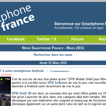
Bienvenue sur Smartphone F
Actuellement, 131 visiteurs en ligne
Facebook
Twitter / X
Forum
Rec
News Smartphone France - Mars 2011
Rechercher dans les news
Jeudi 31 Mars 2011
eil' à votre smartphone Android
-
2 commentaires ...
 22:30:00 ...
Fort du succès de leur titre phare qu'est "SPB Mobile Shell pour Win
permis à la société russe
SPB Software
de voir le jour, une nouvell
destinée à Android vient récemment de voir le jour.
SPB Shell 3D
est donc un nouveau titre qui vient d'être publié sur l'
fait qu'un Launcher de plus dans une catégorie déjà bien remplie. Mê
démarquer par une réalisation très soignée et beaucoup de fonctionnal
démarque également sur un autre point celui du tarif où le logiciel e