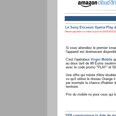
Le Sony Ericsson Xperia Play d
News ajoutée ou mise à jour le 30/03/2011
Si vous attendiez le premier smar
l'appareil est dorénavant disponi
C'est l'opérateur
Virgin Mobile
qu
au doux tarif de 99 Euros seuleme
avec le code promo "PLAY" et 50 
Une offre qui mérite d'être étudié
vu qu'il utilise le réseau Orange 
par exemple la chance d'habiter à
territoire.
Prix du mobile nu pour ceux qui le
SFR communique la date de mis