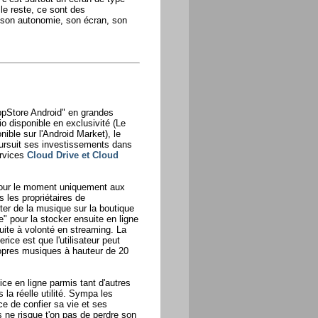
le reste, ce sont des
 son autonomie, son écran, son
ppStore Android" en grandes
 disponible en exclusivité (Le
nible sur l'Android Market), le
rsuit ses investissements dans
ervices
Cloud Drive et Cloud
our le moment uniquement aux
 les propriétaires de
er de la musique sur la boutique
 pour la stocker ensuite en ligne
suite à volonté en streaming. La
rice est que l'utilisateur peut
opres musiques à hauteur de 20
e en ligne parmis tant d'autres
la réelle utilité. Sympa les
ce de confier sa vie et ses
 ne risque t'on pas de perdre son