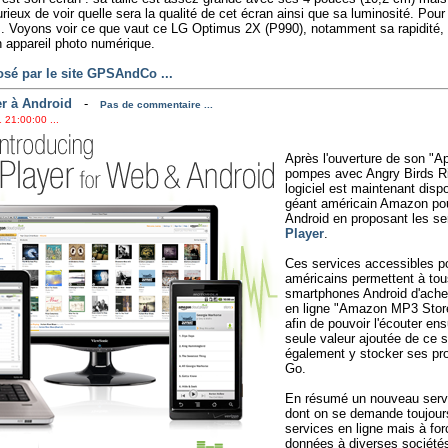
eux de voir quelle sera la qualité de cet écran ainsi que sa luminosité. Pour 
s. Voyons voir ce que vaut ce LG Optimus 2X (P990), notamment sa rapidité,
n appareil photo numérique.
posé par le site GPSAndCo ...
r à Android
-
Pas de commentaire ...
 21:00:00 ...
Après l'ouverture de son "A
pompes avec Angry Birds Rio
logiciel est maintenant dispo
géant américain Amazon pou
Android en proposant les s
Player
.
Ces services accessibles p
américains permettent à tous
smartphones Android d'achet
en ligne "Amazon MP3 Store"
afin de pouvoir l'écouter en
seule valeur ajoutée de ce se
également y stocker ses pr
Go.
En résumé un nouveau servic
dont on se demande toujours 
services en ligne mais à for
données à diverses sociétés