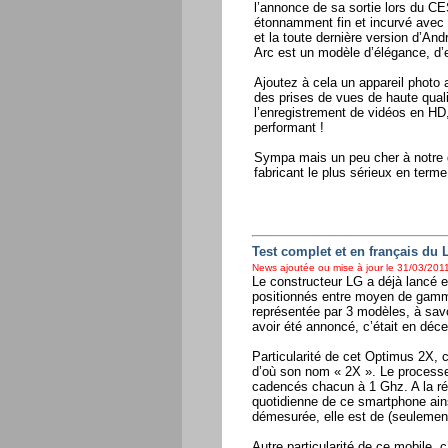
l’annonce de sa sortie lors du C
étonnamment fin et incurvé avec 
et la toute dernière version d’An
Arc est un modèle d’élégance, d’e
Ajoutez à cela un appareil photo
des prises de vues de haute quali
l’enregistrement de vidéos en HD
performant !
Sympa mais un peu cher à notre go
fabricant le plus sérieux en term
Test complet et en français du
News ajoutée ou mise à jour le 31/03/2011
Le constructeur LG a déjà lancé 
positionnés entre moyen de gamme
représentée par 3 modèles, à sav
avoir été annoncé, c’était en déce
Particularité de cet Optimus 2X, 
d’où son nom « 2X ». Le processe
cadencés chacun à 1 Ghz. A la réda
quotidienne de ce smartphone ains
démesurée, elle est de (seulemen
Autre particularité de ce mobile, 