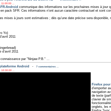
 11:00:00 ...
SFR-Android
communique des informations sur les prochaines mises à jour qu
n pack SFR. Ces informations n’ont aucun caractère contractuel et sont comm
es mises à jours sont estimatives ; dès qu’une date précise sera disponible
ro Yo)
d’avril 2011
Gingerbread)
e d’avril 2011
connaissance par "Ninjaw P.B." ...
 plateforme Android
-
7 commentaires ...
 10:30:00 ...
Firefox pour
d’emporter av
navigation ave
de texte (par
clavier de sm
fonctionnalité
onglets, les 
Firefox Sync.