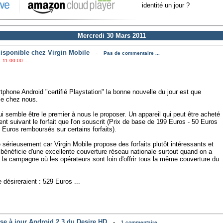
identité un jour ?
Mercredi 30 Mars 2011
isponible chez Virgin Mobile
-
Pas de commentaire ...
 11:00:00 ...
tphone Android "certifié Playstation" la bonne nouvelle du jour est que
ble chez nous.
i semble être le premier à nous le proposer. Un appareil qui peut être acheté
nt suivant le forfait que l'on souscrit (Prix de base de 199 Euros - 50 Euros
Euros remboursés sur certains forfaits).
e sérieusement car Virgin Mobile propose des forfaits plutôt intéressants et
il bénéficie d'une excellente couverture réseau nationale surtout quand on a
 la campagne où les opérateurs sont loin d'offrir tous la même couverture du
 désireraient : 529 Euros ...
e à jour Android 2.3 du Desire HD
-
1 commentaire ...