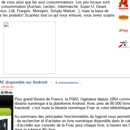
r de vous ainsi que les avis consommateurs. Les prix locaux sont
de consommation (Auchan, Leclerc, Intermarché, Super U, Géant
rice, Lidl, Franprix, Monoprix, Simply Market...), mais la base de
 les produits! Scannez tout ce qui vous entoure, vous serez surpris
NAC disponible sur Android
-
4 commentaires ...
 09:30:00 ...
Plus grand libraire de France, la FNAC l'agitateur depuis 1954 comme
librairie numérique à la plateforme Android. Avec près de 80 000 livres
fnacbook, c’est toute la librairie numérique Fnac et votre bibliothèqu
Au sommaire des principales fonctionnalités du logiciel vous permett
- de rechercher et d’acheter un livre numérique disponible dans le c
- d’accéder aux conseils de la Fnac pour chaque livre, à travers les 
dans la rubrique My fnac,