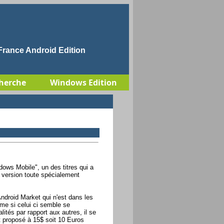
rance Android Edition
herche
Windows Edition
dows Mobile", un des titres qui a
e version toute spécialement
Android Market qui n'est dans les
me si celui ci semble se
ités par rapport aux autres, il se
st proposé à 15$ soit 10 Euros