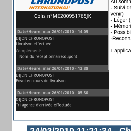
Au somma
- Suivi 
venir)
- Léger 
- Mémori
- Possibi
-Reconna
L'applic
24/03/2010 11:21:34 - Ch