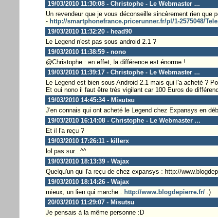
19/03/2010 11:30:08 - Christophe - Le Webmaster ...
Un revendeur que je vous déconseille sincèrement rien que pour
-
http://smartphonefrance.pricerunner.fr/pl/1-2575048/T
19/03/2010 11:32:20 - head90
Le Legend n'est pas sous android 2.1 ?
19/03/2010 11:38:59 - nono
@Christophe : en effet, la différence est énorme !
19/03/2010 11:39:17 - Christophe - Le Webmaster ...
Le Legend est bien sous Android 2.1 mais qui l'a acheté ? Pou
Et oui nono il faut être très vigilant car 100 Euros de différe
19/03/2010 14:45:34 - Misutsu
J'en connais qui ont acheté le Legend chez Expansys en dé
19/03/2010 16:14:08 - Christophe - Le Webmaster ...
Et il l'a reçu ?
19/03/2010 17:26:11 - killerx
lol pas sur...^^
19/03/2010 18:13:39 - Wajax
Quelqu'un qui l'a reçu de chez expansys : http://www.blogdepier
19/03/2010 18:14:26 - Wajax
mieux, un lien qui marche :
http://www.blogdepierre.fr/
:)
20/03/2010 11:29:07 - Misutsu
Je pensais à la même personne :D