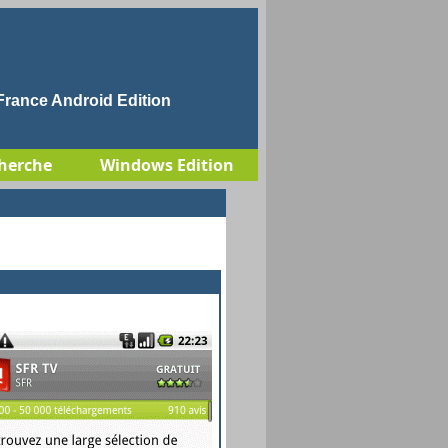
rance Android Edition
herche
Windows Edition