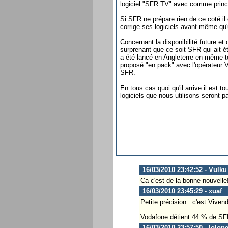
logiciel "SFR TV" avec comme princ
Si SFR ne prépare rien de ce coté il
corrige ses logiciels avant même qu'
Concernant la disponibilité future e
surprenant que ce soit SFR qui ait é
a été lancé en Angleterre en même te
proposé "en pack" avec l'opérateur V
SFR.
En tous cas quoi qu'il arrive il est 
logiciels que nous utilisons seront p
16/03/2010 23:42:52 - Vulku
Ca c'est de la bonne nouvelle!!
16/03/2010 23:45:29 - xuaf
Petite précision : c'est Viven
Vodafone détient 44 % de S
16/03/2010 23:57:50 - lolon