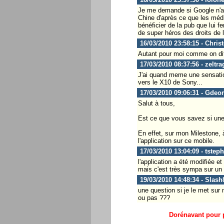
Je me demande si Google n'att
Chine d'après ce que les médi
bénéficier de la pub que lui f
de super héros des droits de l
16/03/2010 23:58:15 - Chris
Autant pour moi comme on dit po
17/03/2010 08:37:56 - zeltra
J'ai quand meme une sensation d
vers le X10 de Sony...
17/03/2010 09:06:31 - Gdeo
Salut à tous,
Est ce que vous savez si une
En effet, sur mon Milestone,
l'application sur ce mobile.
17/03/2010 13:04:09 - tstep
l'application a été modifiée 
mais c'est très sympa sur un 
19/03/2010 14:48:34 - Slash
une question si je le met su
ou pas ???
Dorénavant pour p