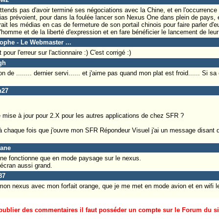
ends pas d'avoir terminé ses négociations avec la Chine, et en l'occurrence a
as prévoient, pour dans la foulée lancer son Nexus One dans plein de pays, 
erait les médias en cas de fermeture de son portail chinois pour faire parler 
'homme et de la liberté d'expression et en fare bénéficier le lancement de leur
tophe - Le Webmaster ...
ur l'erreur sur l'actionnaire :) C'est corrigé :)
gh
e ........ dernier servi...... et j'aime pas quand mon plat est froid...... Si sa
n27
 mise à jour pour 2.X pour les autres applications de chez SFR ?
 à chaque fois que j'ouvre mon SFR Répondeur Visuel j'ai un message disant 
hane
et ne fonctionne que en mode paysage sur le nexus.
écran aussi grand.
87
r mon nexus avec mon forfait orange, que je me met en mode avion et en wifi 
ublier des commentaires il faut posséder un compte sur le Forum du site