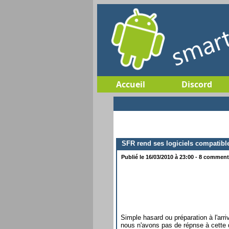
Accueil
Discord
SFR rend ses logiciels compatibl
Publié le 16/03/2010 à 23:00 - 8 commenta
Simple hasard ou préparation à l'ar
nous n'avons pas de répnse à cette 