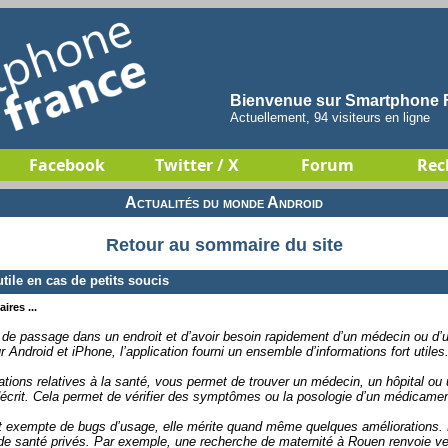
Bienvenue sur Smartphone F
Actuellement, 94 visiteurs en ligne
Facebook
Twitter / X
Forum
Rec
Actualités du monde Android
Retour au sommaire du site
ile en cas de petits soucis
ires ...
e de passage dans un endroit et d’avoir besoin rapidement d’un médecin ou d’
 Android et iPhone, l’application fourni un ensemble d’informations fort utiles
mations relatives à la santé, vous permet de trouver un médecin, un hôpital ou 
crit. Cela permet de vérifier des symptômes ou la posologie d’un médicamen
 et exempte de bugs d’usage, elle mérite quand même quelques améliorations. 
e santé privés. Par exemple, une recherche de maternité à Rouen renvoie ver