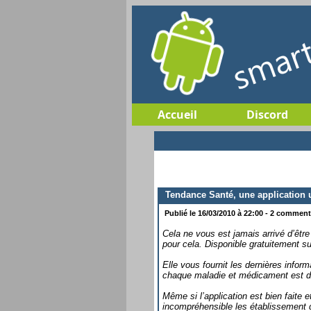
Accueil
Discord
Tendance Santé, une application ut
Publié le 16/03/2010 à 22:00 - 2 commenta
Cela ne vous est jamais arrivé d’êtr
pour cela. Disponible gratuitement sur
Elle vous fournit les dernières infor
chaque maladie et médicament est dé
Même si l’application est bien faite
incompréhensible les établissement d