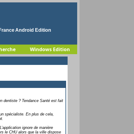
rance Android Edition
herche
Windows Edition
un dentiste ? Tendance Santé est fait
.
un spécialiste. En plus de cela,
t.
L’application ignore de manière
s le CHU alors que la ville dispose