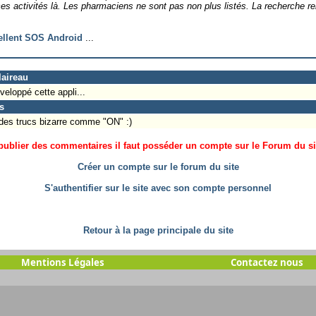
ces activités là. Les pharmaciens ne sont pas non plus listés. La recherche 
ellent SOS Android
...
laireau
veloppé cette appli...
s
des trucs bizarre comme "ON" :)
ublier des commentaires il faut posséder un compte sur le Forum du site
Créer un compte sur le forum du site
S'authentifier sur le site avec son compte personnel
Retour à la page principale du site
Mentions Légales
Contactez nous