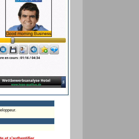
eloppeur.
 et s'authentifier