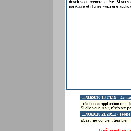
devoir vous prendre la tête. Si vou
par Apple et iTunes voici une applic
11/03/2010 13:24:19 - Danco
Très bonne application en eff
Si elle vous plait, n'hésitez 
11/03/2010 21:20:12 - sebbe
aCast me convient tres bien :
Dorénavant pour p