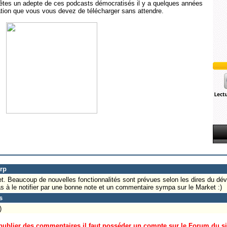
s êtes un adepte de ces podcasts démocratisés il y a quelques années
ation que vous vous devez de télécharger sans attendre.
rp
et. Beaucoup de nouvelles fonctionnalités sont prévues selon les dires du dév
pas à le notifier par une bonne note et un commentaire sympa sur le Market :)
s
)
ublier des commentaires il faut posséder un compte sur le Forum du site