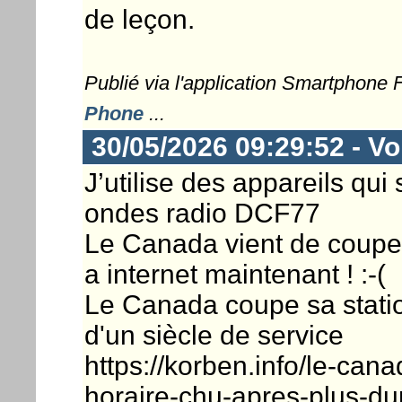
de leçon.
Publié via l'application Smartphone
Phone
...
30/05/2026 09:29:52 - Vo
J’utilise des appareils qu
ondes radio DCF77
Le Canada vient de couper 
a internet maintenant ! :-(
Le Canada coupe sa statio
d'un siècle de service
https://korben.info/le-can
horaire-chu-apres-plus-du