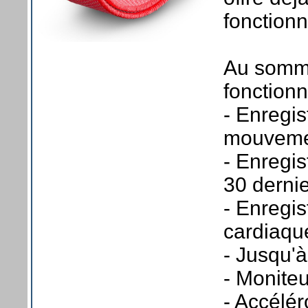
fonctionn
Au somma
fonctionn
- Enregis
mouvemen
- Enregis
30 dernie
- Enregi
cardiaqu
- Jusqu'à
- Monite
- Accélé