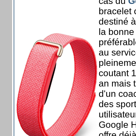
cas du
G
bracelet
destiné à
la bonne 
préférabl
au servic
pleinemen
coutant 
an mais t
d'un coac
des sport
utilisate
Google H
offre déj