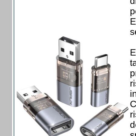
d
p
E
s
E
t
p
r
i
C
r
d
s