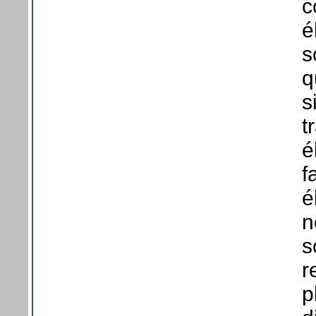
c
é
s
q
s
t
é
f
é
n
s
r
p