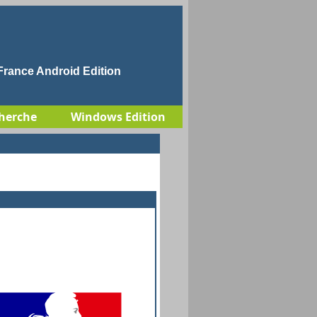
rance Android Edition
herche
Windows Edition