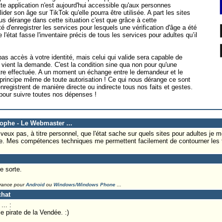
e application n'est aujourd'hui accessible qu'aux personnes
der son âge sur TikTok qu'elle pourra être utilisée. A part les sites
us dérange dans cette situation c'est que grâce à cette
lité d'enregistrer les services pour lesquels une vérification d'âge a été
'état fasse l'inventaire précis de tous les services pour adultes qu’il
pas accès à votre identité, mais celui qui valide sera capable de
vient la demande. C'est la condition sine qua non pour qu'une
 être effectuée. A un moment un échange entre le demandeur et le
le principe même de toute autorisation ! Ce qui nous dérange ce sont
registrent de manière directe ou indirecte tous nos faits et gestes.
pour suivre toutes nos dépenses !
tophe - Le Webmaster ...
veux pas, à titre personnel, que l'état sache sur quels sites pour adultes je m
e. Mes compétences techniques me permettent facilement de contourner les 
e sorte.
France pour
Android
ou
Windows/Windows Phone
...
chat
.. :
e pirate de la Vendée. :)