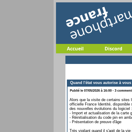
Accueil
Discord
Quand l'état vous autorise à vous 
Publié le 07/05/2026 à 16:00 - 3 commenta
Alors que la visite de certains sites 
officielle France Identité, disponib
des nouvelles évolutions du logiciel 
- Import et actualisation de la carte 
- Réinitialisation du code pin en am
- Présentation de preuve d'âge
Très vigilant quand il s'agit de la vi