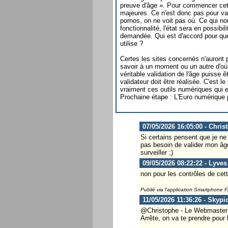
preuve d'âge ». Pour commencer cett
majeures. Ce n'est donc pas pour vali
pornos, on ne voit pas où. Ce qui no
fonctionnalité, l'état sera en possibi
demandée. Qui est d'accord pour que l
utilise ?
Certes les sites concernés n'auront 
savoir à un moment ou un autre d'où 
véritable validation de l'âge puisse
validateur doit être réalisée. C'est 
vraiment ces outils numériques qui en
Prochaine étape : L'Euro numérique 
07/05/2026 16:05:00 - Chris
Si certains pensent que je ne 
pas besoin de valider mon âg
surveiller ;)
09/05/2026 08:22:22 - Lyves
non pour les contrôles de cett
Publié via l'application Smartphone 
11/05/2026 11:36:26 - Skypi
@Christophe - Le Webmaster .
Arrête, on va te prendre pour l