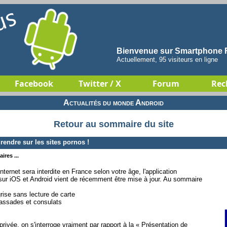
Bienvenue sur Smartphone F
Actuellement, 95 visiteurs en ligne
Facebook
Twitter / X
Forum
Rec
Actualités du monde Android
Retour au sommaire du site
rendre sur les sites pornos !
ires ...
Internet sera interdite en France selon votre âge, l'application
le sur iOS et Android vient de récemment être mise à jour. Au sommaire
:
grise sans lecture de carte
bassades et consulats
e privée, on s'interroge vraiment par rapport à la « Présentation de