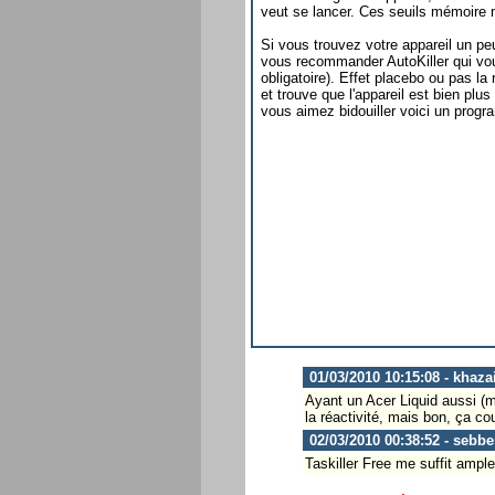
veut se lancer. Ces seuils mémoire 
Si vous trouvez votre appareil un p
vous recommander AutoKiller qui vou
obligatoire). Effet placebo ou pas l
et trouve que l'appareil est bien pl
vous aimez bidouiller voici un progr
01/03/2010 10:15:08 - khaza
Ayant un Acer Liquid aussi (m
la réactivité, mais bon, ça co
02/03/2010 00:38:52 - sebbe
Taskiller Free me suffit ampl