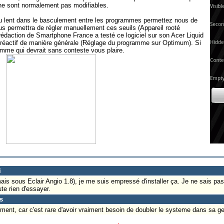
ne sont normalement pas modifiables.
eu lent dans le basculement entre les programmes permettez nous de
s permettra de régler manuellement ces seuils (Appareil rooté
a rédaction de Smartphone France a testé ce logiciel sur son Acer Liquid
us réactif de manière générale (Réglage du programme sur Optimum). Si
amme qui devrait sans conteste vous plaire.
i
ais sous Eclair Angio 1.8), je me suis empressé d'installer ça. Je ne sais pa
ute rien d'essayer.
s
ement, car c'est rare d'avoir vraiment besoin de doubler le systeme dans sa g