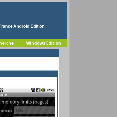
rance Android Edition
herche
Windows Edition