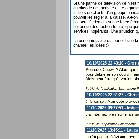
Si une panne de télévision ce n’est 
en plus de nos activités. Il y a qu
milliers de clients d'un groupe banc
pouvoir les régler à la caisse. A-t-o
passera t'il demain si une force étr
besoin de destruction totale, quelque
services inopérants. Une situation qui
La bonne nouvelle du jour est que la
changer les idées ;)
10/10/2025 22:43:16 - Grosl
Pourquoi Cnews ? Alors que m
pour débriefer son cours mand
Mais peut-être qu'il voulait
Publié via l'application Smartphone 
10/10/2025 22:51:23 - Chris
@Groslap : Mon côté provocat
11/10/2025 09:37:51 - Imbec
J'ai internet, bien sûr, mais sa
Publié via l'application Smartphone 
11/10/2025 13:45:11 - Lauca
je n'ai pas la télévision, avec