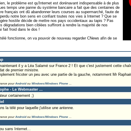
rien, le problème est qu'Internet est dorénavant indispensable à de plus
elques temps une panne du système bancaire a fait que des centaines de
aire français ont dû abandonner leurs courses au supermarché, faute de
n perdu notre bon sens en confiant toutes nos vies à Internet ? Que se
angère hostile décide de mettre nos pays occidentaux au tapis ? Pas
s dégradations bien ciblées suffiront à rendre la majorité de nos
 fait froid dans le dos !
 télé fonctionne, on va pouvoir de nouveau regarder CNews afin de se
ap
aintenant il y a Léa Salamé sur France 2 ! Et que c'est justement cette chaî
at de premier ministre.
 simplement fricoter un peu avec une partie de la gauche, notamment Mr Rapha
France pour
Android
ou
Windows/Windows Phone
...
tophe - Le Webmaster ...
eur certainement ;)
iel
ns la télé pour laquelle j'utilise une antenne.
France pour
Android
ou
Windows/Windows Phone
...
 ou sans Internet...