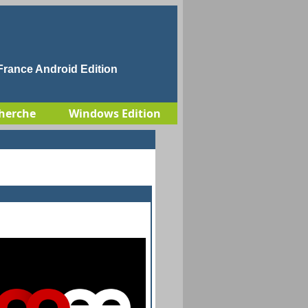
rance Android Edition
herche
Windows Edition