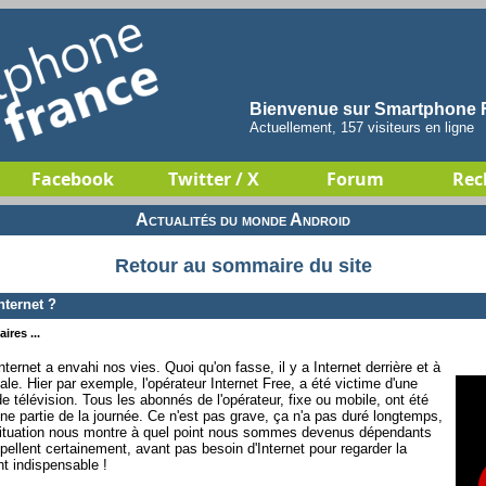
Bienvenue sur Smartphone F
Actuellement, 157 visiteurs en ligne
Facebook
Twitter / X
Forum
Rec
Actualités du monde Android
Retour au sommaire du site
ternet ?
ires ...
ernet a envahi nos vies. Quoi qu'on fasse, il y a Internet derrière et à
ale. Hier par exemple, l'opérateur Internet Free, a été victime d'une
 télévision. Tous les abonnés de l'opérateur, fixe ou mobile, ont été
ne partie de la journée. Ce n'est pas grave, ça n'a pas duré longtemps,
la situation nous montre à quel point nous sommes devenus dépendants
pellent certainement, avant pas besoin d'Internet pour regarder la
nt indispensable !