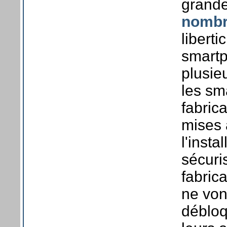
grande
nombr
libert
smartp
plusie
les sm
fabric
mises 
l'insta
sécuri
fabric
ne von
débloq