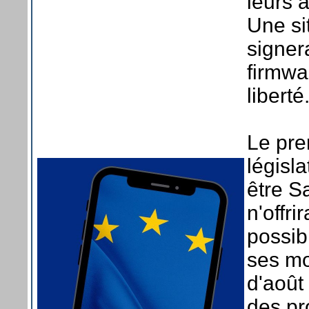
leurs 
Une sit
signer
firmwa
liberté
Le pre
législ
être S
n'offr
possib
ses mo
d'août 
des pr