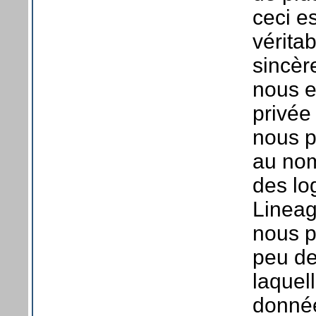
ceci e
vérita
sincèr
nous e
privée 
nous p
au nom
des lo
Lineag
nous p
peu de
laquel
donné