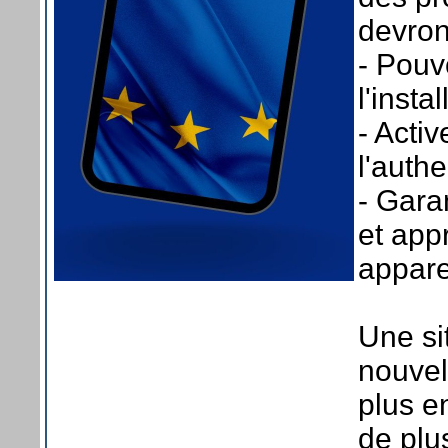
devron
- Pouv
l'insta
- Acti
l'authe
- Gara
et app
appare
Une si
nouvel
plus e
de plu