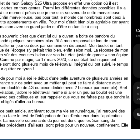
let de mon Galaxy S25 Ultra propose en effet une option où il est
 cartes en tous genres. Parmi les différentes données possibles il y a
t à ce moment précis que je me suis souvenu de cette merveilleuse
 Enfin merveilleuse, pas pour tout le monde car nombreux sont ceux à
tits appartements en ville. Pour moi c'était bien plus agréable car ayant
maison avec un grand jardin et d’être en famille à cinq.
souvenir, c'est que c'est lui qui a ouvert la boite de pandore du
emandé quelques semaines plus tôt à mon responsable lors de mon
ravailler un jour ou deux par semaine en distanciel. Mon boulot en tant
ue de l'époque s'y prêtait très bien, enfin selon moi. La réponse de mon
ien sûr des excuses bidon car son but était juste de garder « son équipe
. Comme par magie, ce 17 mars 2020, ce qui était techniquement
 sont donc plusieurs mois de télétravail intégral qui ont suivi, le temps
r quitter ce tyran !
riode pour moi a été le début d'une belle aventure de plusieurs années en
la chance sur ce point avec un métier qui peut se faire à distance avec
Fibre doublée de 4G ou pièce dédiée avec 2 bureaux par exemple). Bref
lation, j'adore le télétravail même si aller un peu au boulot est une
vec ses collègues et leur rappeler que vous ne faîtes pas que tondre la
obligés d'aller au bureau.
ce petit article, archivant toute ma vie en numérique, j'ai retrouvé des
pu faire le test de l'intégration de l'un d'entre eux dans l'application
 La nouvelle surprenante du jour est donc que les Samsung de
 les précédents d'ailleurs, sont prêts pour un nouveau confinement. Elle