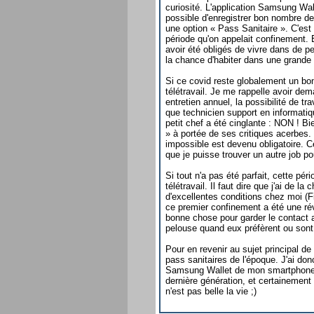
curiosité. L'application Samsung Wal
possible d'enregistrer bon nombre de
une option « Pass Sanitaire ». C'es
période qu'on appelait confinement.
avoir été obligés de vivre dans de pe
la chance d'habiter dans une grande 
Si ce covid reste globalement un bon 
télétravail. Je me rappelle avoir d
entretien annuel, la possibilité de t
que technicien support en informatiq
petit chef a été cinglante : NON ! B
» à portée de ses critiques acerbes
impossible est devenu obligatoire. Ce
que je puisse trouver un autre job pou
Si tout n'a pas été parfait, cette pé
télétravail. Il faut dire que j'ai de 
d'excellentes conditions chez moi (
ce premier confinement a été une révé
bonne chose pour garder le contact a
pelouse quand eux préfèrent ou sont 
Pour en revenir au sujet principal de 
pass sanitaires de l'époque. J'ai donc 
Samsung Wallet de mon smartphone.
dernière génération, et certainement
n'est pas belle la vie ;)