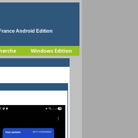
rance Android Edition
herche
Windows Edition