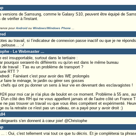
ap
es versions de Samsung, comme le Galaxy S10, peuvent être équipé de Samsu
e vérifier à l'instant.
France pour
Android
ou
Windows/Windows Phone
...
Fred
es au travail, si l’indicateur de connexion passe inactif ou que je ne réponds 
la pelouse… :-/
tophe - Le Webmaster ...
est insupportable, surtout dans le tertiaire :
car pourquoi seraient-ils différents vu qu'on est dans le même bureau
ut de travail : T'as eu un problème de transport ?
s une RTT ?
endredi : Fainéant c'est pour avoir des WE prolongés
our faire le ménage, le jardin ou gérer ses gosses
ts chefs qui ont pu donner un sens à leur vie en devenant des esclavagistes !
l H24 pour moi car je n'ai plus de boulot en ce moment. Problème à 55 ans, au
'un côté des RH qui ne vous appellent jamais et de l'autre côté un France T
 de ne pas trouver un travail vu que vous êtes compétent et expérimenté. Heu
 ou la retraite ce n'est pas un cadeau, on a payé pour y avoir droit :)
k84
es dirigeants s'en donnent à cœur joie! @Christophe
ap
 : Oui, c'est tellement vrai tout ce que tu décris. Et je compléterai ta phrase