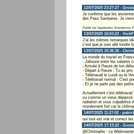
12/07/2025 23:27:27 - Grosl
Je confirme que les ancienn
des Pass Sanitaires. Je viens d
Publié via l'application Smartphone 
13/07/2025 10:03:22 - Vorti
J’ai les mêmes remarques idiot
c’est que je suis allé tondre 
13/07/2025 10:36:30 - Chris
Le monde du travail en France 
- Jalousie entre les salaires 
- Arrivée à l'heure de ton déb
- Départ à l'heure : Tu as pri
- Télétravail le Lundi ou le V
- Télétravail normal : C'est p
- Et je ne parle pas des peti
Actuellement c'est télétravai
vu comme un vieux dépassé. D
radiation et vous culpabilise
moralement fort car le chômage
14/07/2025 11:27:02 - patric
oui tout est vrai et correct l
14/07/2025 17:15:22 - Grosl
@Christophe - Le Webmaster ...