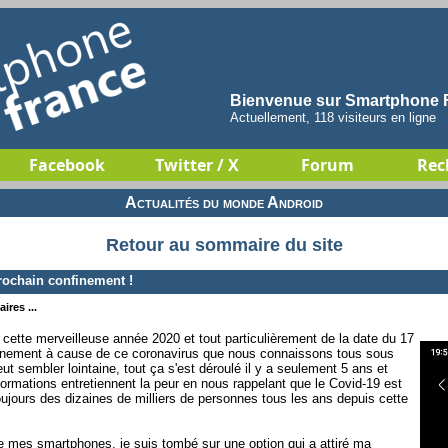
Bienvenue sur Smartphone F
Actuellement, 118 visiteurs en ligne
Facebook
Twitter / X
Forum
Rec
Actualités du monde Android
Retour au sommaire du site
ochain confinement !
ires ...
cette merveilleuse année 2020 et tout particulièrement de la date du 17
nfinement à cause de ce coronavirus que nous connaissons tous sous
t sembler lointaine, tout ça s'est déroulé il y a seulement 5 ans et
formations entretiennent la peur en nous rappelant que le Covid-19 est
toujours des dizaines de milliers de personnes tous les ans depuis cette
e mes smartphones, je suis tombé sur une option qui a attiré ma