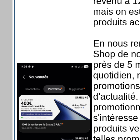
revenu à 1
mais on est 
produits a
En nous re
Shop de not
près de 5 m
quotidien,
promotions
d'actualité
promotionn
s'intéresse
produits v
telles pro