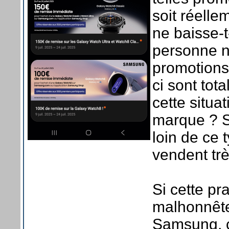
soit réell
ne baisse-t
personne ne
promotions
ci sont tot
cette situa
marque ? Sa
loin de ce 
vendent trè
Si cette pr
malhonnête
Samsung, c