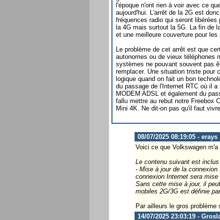
l'époque n'ont rien à voir avec ce qu
aujourd'hui. L'arrêt de la 2G est donc
fréquences radio qui seront libérées 
la 4G mais surtout la 5G. La fin de l
et une meilleure couverture pour les
Le problème de cet arrêt est que c
autonomes ou de vieux téléphones m
systèmes ne pouvant souvent pas êtr
remplacer. Une situation triste pour
logique quand on fait un bon techno
du passage de l'Internet RTC où il 
MODEM ADSL et également du passage
fallu mettre au rebut notre Freebox 
Mini 4K. Ne dit-on pas qu'il faut vi
08/07/2025 08:19:05 - erays
Voici ce que Volkswagen m'a 
Le contenu suivant est inclus 
- Mise à jour de la connexion 
connexion Internet sera mise 
Sans cette mise à jour, il peut
mobiles 2G/3G est définie par
Par ailleurs le gros problème
14/07/2025 23:03:19 - Grosl