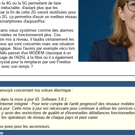
e la 4G ou la 5G permettent de faire
 inéluctable, d'autant plus que les
par la fin de cette 2G seront réutilisées pour
a 2G, ça permettra d'avoir un meilleur réseau
 smartphones d'aujourd'hui.
ertains vieux systèmes comme des alarmes
obiles ne fonctionneront plus. Ces
e mis à niveau, il faudra certainement les
 ceux qui sont concernés mais une situation
logique. Nous l'avons par exemple vécu lors
a fallu passer d'un MODEM classique à un
 de l'ADSL à la fibre où il a également
Crystal pour la remplacer par une Freebox
vre avec son temps ?
envoyé concernant ma voiture électrique :
dans la mise à jour ID. Software 3.8.1 :
Internet intégrée : Pour tenir compte de l'arrêt progressif des réseaux mobiles
à jour. Cette mise à jour est nécessaire pour continuer à utiliser les service
 y avoir des restrictions de qualité et d'éventuelles défaillances fonctionnelle
 les opérateurs de réseau de chaque pays et peut varier.
 se pose pour les ascenseurs.
ap