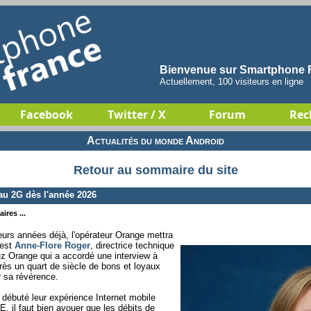
Bienvenue sur Smartphone F
Actuellement, 100 visiteurs en ligne
Facebook
Twitter / X
Forum
Rec
Actualités du monde Android
Retour au sommaire du site
au 2G dès l'année 2026
ires ...
ieurs années déjà, l'opérateur Orange mettra
'est
Anne-Flore Roger
, directrice technique
z Orange qui a accordé une interview à
près un quart de siècle de bons et loyaux
r sa révérence.
 débuté leur expérience Internet mobile
, il faut bien avouer que les débits de