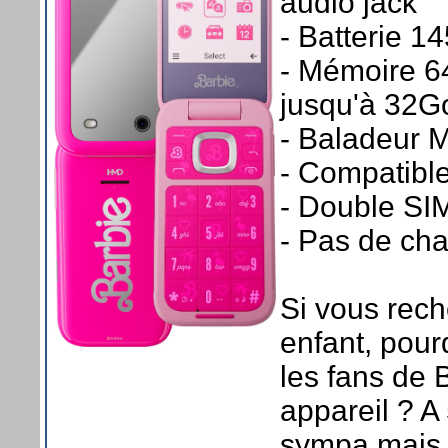
audio jack
- Batterie 1
- Mémoire 6
jusqu'à 32G
- Baladeur 
- Compatibl
- Double SIM
- Pas de cha
Si vous rec
enfant, pour
les fans de B
appareil ? A
sympa mais