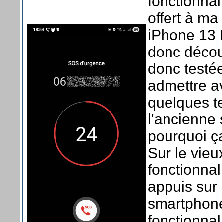
fonctionnal
offert à ma
iPhone 13 P
donc découv
donc testée
admettre av
quelques te
l'ancienne s
pourquoi ça
Sur le vieu
fonctionnal
appuis sur
smartphone
fonctionnal