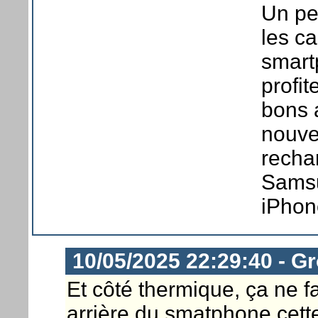
Un pet
les ca
smart
profit
bons 
nouve
rechar
Samsu
iPhon
10/05/2025 22:29:40 - G
Et côté thermique, ça ne fa
arrière du smatphone cette