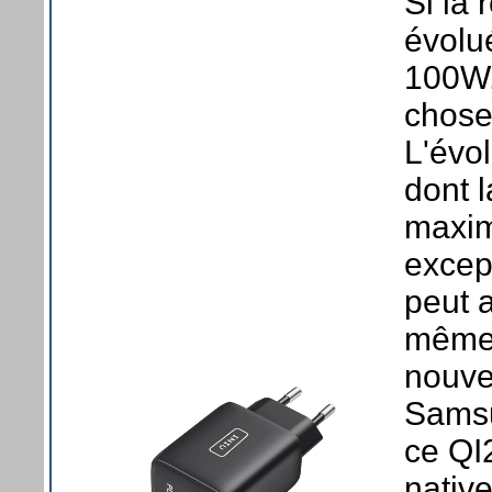
Si la
évolu
100W, 
chose
L'évol
dont 
maxim
except
peut a
même 
nouve
Samsu
ce QI
native