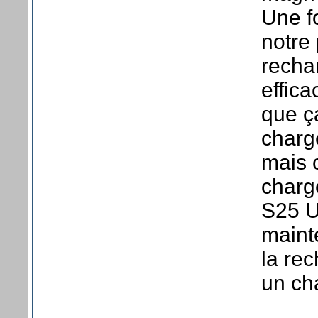
Une f
notre 
rechar
effica
que ç
charg
mais 
charg
S25 Ul
maint
la rec
un ch