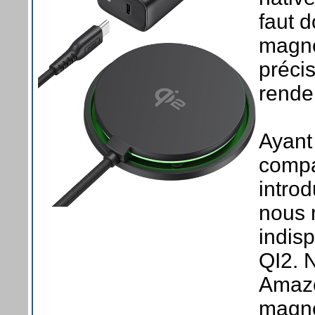
faut 
magnét
préci
rendem
Ayant
compa
introd
nous 
indis
QI2. 
Amazo
magné