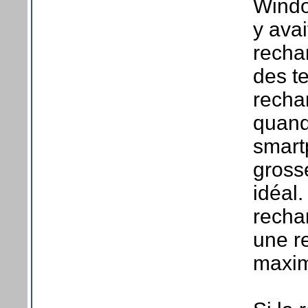
Windo
y avai
recha
des t
recha
quand
smart
gross
idéal.
rechar
une r
maxim