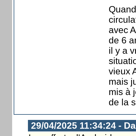
Quand 
circul
avec An
de 6 a
il y a 
situat
vieux 
mais j
mis à 
de la 
29/04/2025 11:34:24 - D