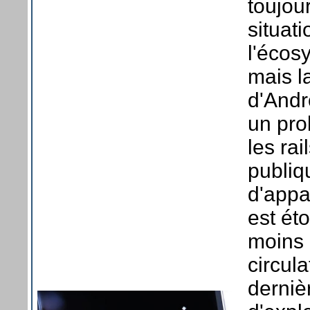
toujou
situati
l'écos
mais l
d'Andr
un pro
les ra
publiq
d'appa
est ét
moins 
circul
derniè