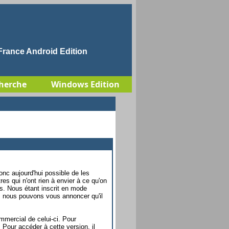
rance Android Edition
herche
Windows Edition
onc aujourd'hui possible de les
es qui n'ont rien à envier à ce qu'on
s. Nous étant inscrit en mode
, nous pouvons vous annoncer qu'il
mmercial de celui-ci. Pour
our accéder à cette version, il