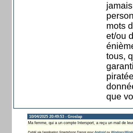
jamais
personn
mots d
et/ou 
énième
tous, 
garant
piraté
donnée
que vo
10/04/2025 20:49:53 - Groslap
Ma femme, qui a un compte Intersport, a reçu un mail de leu
Publié via l'application Smartphone France pour
Android
ou
Windows/Wind