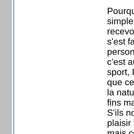
Pourqu
simple
recevo
s'est 
personn
c'est a
sport,
que ce
la natu
fins m
S'ils 
plaisir
mais c