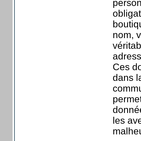
person
obliga
boutiq
nom, v
vérita
adress
Ces do
dans l
commun
permet
donnée
les av
malheu