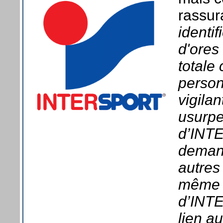
rassur
identi
d'ores
totale 
person
vigilan
usurper
d’INT
demand
autres
même 
d’INTE
lien a