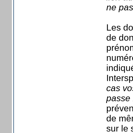
ne pas
Les do
de don
prénom
numéro
indiqu
Intersp
cas vo
passe 
préven
de mêm
sur le 