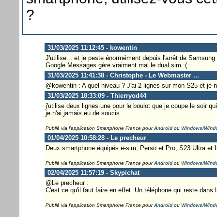
?
31/03/2025 11:12:45 - kowentin
J'utilise... et je peste énormément depuis l'arrêt de Samsun
Google Messages gère vraiment mal le dual sim :(
31/03/2025 11:41:38 - Christophe - Le Webmaster ...
@kowentin : A quel niveau ? J'ai 2 lignes sur mon S25 et je n
31/03/2025 18:33:09 - Thierryod44
j'utilise deux lignes.une pour le boulot que je coupe le soir 
je n'ai jamais eu de soucis.
Publié via l'application Smartphone France pour
Android
ou
Windows/Wind
01/04/2025 10:58:28 - Le precheur
Deux smartphone équipés e-sim, Perso et Pro, S23 Ultra et Ic
Publié via l'application Smartphone France pour
Android
ou
Windows/Wind
02/04/2025 11:57:19 - Skypichat
@Le precheur :
C'est ce qu'il faut faire en effet. Un téléphone qui reste dans l
Publié via l'application Smartphone France pour
Android
ou
Windows/Wind