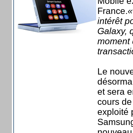
Mobile e
France.
«
intérêt 
Galaxy, q
moment d
transact
Le nouve
désormai
et sera 
cours de 
exploité 
Samsung.
nouveau 