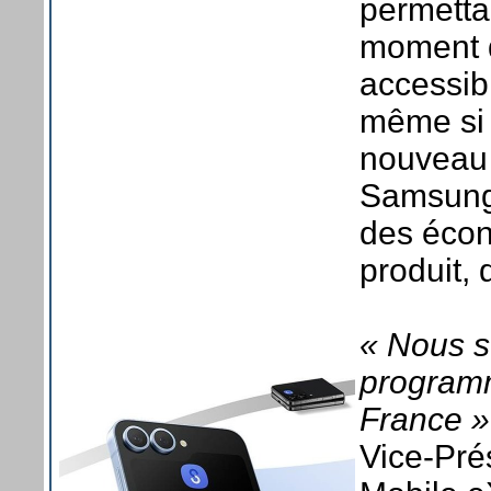
permettan
moment d
accessib
même si 
nouveau
Samsung 
des écon
produit,
« Nous s
programm
France »
Vice-Prés