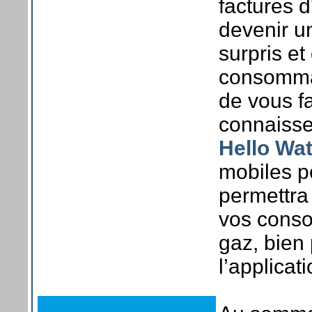
factures d
devenir un
surpris e
consommat
de vous fa
connaissez
Hello Wat
mobiles 
permettra
vos conso
gaz, bien
l’applicat