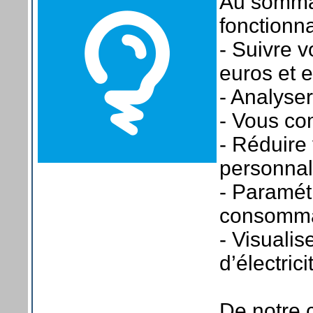
Au sommai
fonctionna
- Suivre 
euros et 
- Analyse
- Vous co
- Réduire
personnal
- Paramétr
consomma
- Visualis
d’électrici
De notre 