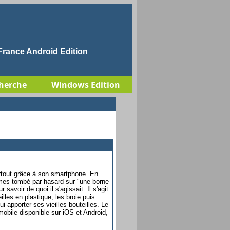
rance Android Edition
herche
Windows Edition
urtout grâce à son smartphone. En
es tombé par hasard sur "une borne
savoir de quoi il s'agissait. Il s'agit
lles en plastique, les broie puis
ui apporter ses vieilles bouteilles. Le
mobile disponible sur iOS et Android,