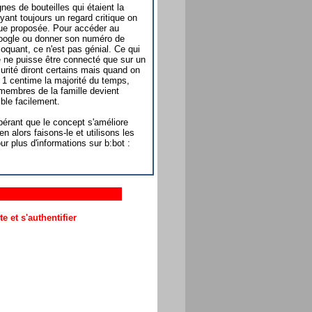
nes de bouteilles qui étaient la
ant toujours un regard critique on
ue proposée. Pour accéder au
oogle ou donner son numéro de
loquant, ce n'est pas génial. Ce qui
e ne puisse être connecté que sur un
urité diront certains mais quand on
e 1 centime la majorité du temps,
membres de la famille devient
ble facilement.
érant que le concept s'améliore
en alors faisons-le et utilisons les
ur plus d'informations sur b:bot :
 et s'authentifier