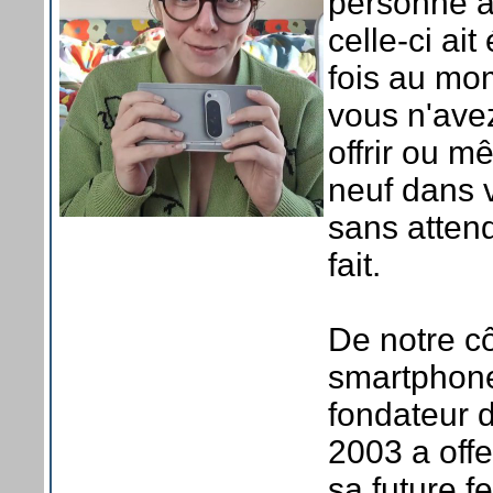
personne a
celle-ci ai
fois au mo
vous n'ave
offrir ou m
neuf dans v
sans attend
fait.
De notre cô
smartphone
fondateur 
2003 a offe
sa future 