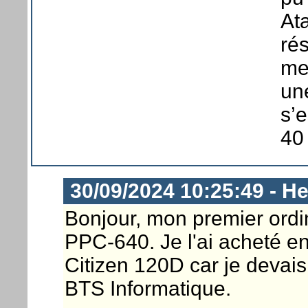
At
ré
me 
un
s’e
40
30/09/2024 10:25:49 - He
Bonjour, mon premier ordi
PPC-640. Je l'ai acheté e
Citizen 120D car je devai
BTS Informatique.