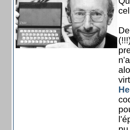
Que
ce
De
(!!
pr
n'a
al
vi
He
co
po
l'é
pu 